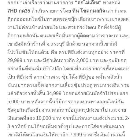
ออกมาเล่าเรื่องราวผ่านรายการ
"ถกไม่เถียง"
ทางช่อง
7HD กด35
ดำเนินรายการโดย
ทิน โชคกมลกิจ
เล่าว่า ตน
ติดต่อออแกไนซ์ไปทางเพจเฟซบุ๊ก เลือกเขาเพราะเขาลงผล
งานไม่ค่อนข้างน่าสนใจ และสวยตรงใจตน อีกทั้งยังมีผู้
ติดตามหลักพัน ตนเลยเชื่อมั่นจากผู้ติดตามว่าเขาจะเท และ
เขายังมีหน้าร้านที่ จ.สระบุรี อีกด้วย นอกจากนี้เขาก็มี
โปรโมชันให้ตนด้วย คือ ครบพิธีแต่งงานทุกอย่าง ราคาที่
29,999 บาท และมีค่าเดินทางอีก 2,000 บาท และจะมียอด
อย่างอื่นที่ตนเพิ่มเข้าไปอีก โดยแพ็กเกจรายการทั้งหมดแบ่ง
เป็น พิธีสงฆ์ ฉากม่านพระ ซุ้มโค้ง พิธีสู่ขอ หมั้น หลั่งน้ำ
ขันหมากครบเซ็ท ฉากงานเลี้ยง ซุ้มประตู พรมทางเดิน รวม
แล้วต้องจ่ายทั้งสิ้น 34,999 โดยตนจ่ายเงินมัดจำไปรอบแรก
5,000 บาท หลังจากนั้นก็มีการตกลงงานทางออนไลน์กัน
ซึ่งคุยกันเรื่องธีมงาน ตนก็หาข้อมูลสรุปส่งเขาไป และจ่าย
เงินงวดที่สอง 10,000 บาท จากนั้นก่อนงานแต่งประมาณ 2-
3 อาทิตย์ ตนได้ขอเพิ่มขาตั้งรูป และถาดใส่ของขันหมาก
เขาจึงให้ตนโอนเงินให้เขาอีก 7,999 บาท ซึ่งเงินจำนวนนี้