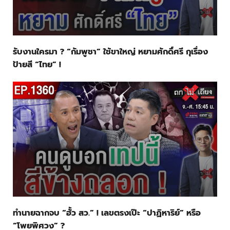
รับงานใครมา ? “กัมพูชา” ใช้ขาใหญ่ หยามศักดิ์ศรี กุเรื่อง
ป้ายสี “ไทย” !
ทำนายฉากจบ “ฮั้ว สว.” ! เลขตรงเป๊ะ “ปาฏิหาริย์” หรือ
“โพยพิศวง” ?