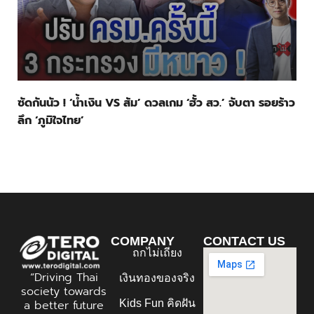
ซัดกันนัว ! ‘น้ำเงิน VS ส้ม’ ดวลเกม ‘ฮั้ว สว.’ จับตา รอยร้าว
ลึก ‘ภูมิใจไทย’
COMPANY
CONTACT US
ถกไม่เถียง
“Driving Thai
เงินทองของจริง
society towards
Kids Fun คิดฝัน
a better future