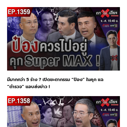
มีมากกว่า 5 ร่าง ? เปิดชะตากรรม “ป๋อง” ในคุก แฉ
“ตำรวจ” แอบส่งข่าว !