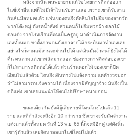
หลังจากนั้น ตนพยายามแก้ไขโดยการติดต่ออแก
ไนซ์เจ้าอื่น แต่ก็ไม่มีเจ้าไหนรับงานเลย เพราะเขาก็รับงาน
กันล้นมือหมดแล้ว แฟนของตนจึงตัดสินใจไปยืมของจากวัด
พวกโต๊ะหมู่ ตั่งรดน้ำสังข์ ส่วนตนก็ไปยืมพวกผ้า ดอกไม้
ตกแต่ง จากโรงเรียนที่ตนเป็นครูอยู่ มาดำเนินการจัดงาน
เองทั้งหมด ขาตั้งภาพตนยังเอาจากไม้กระถินมาทำเองเลย
อย่างไรก็ตามแม้งานจะผ่านไปได้ แต่เงินมัดจำตนก็ยังไม่ได้
คืน ตนตามแต่เขาพลัดมาตลอด ช่องทางการติดต่อของเขา
ก็ไม่สามารถติดต่อได้แล้ว ส่วนร้านดอกไม้ของเขาก็ปิด
เงียบไปแล้วด้วย ไตนจึงเดินทางไปแจ้งความ แต่ตำรวจบอก
ว่าไม่สามารถแจ้งความได้ เนื่องจากมีสัญญาจ้าง มันจึงเป็น
คดีแพ่ง เขาเลยแนะนำให้ตนไปปรึกษาทนายก่อน
ขณะเดียวกัน ยังมีผู้เสียหายที่โดนโกงไปแล้ว 11
ราย และที่กำลังจะถึงอีก 10 กว่าราย ซึ่งเขาจะรับมัดจำงาน
แต่งมาแล้วทั้งหมด วันที่ 13 พ.ย. 65 นี้ก็จะมีอีกคู่ แต่ฝั่งนั้น
เขารู้ตัวแล้ว เลยจัดหาออแกไนซ์ใหม่ไปแล้ว