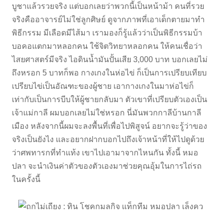
บูชาแล้วรวยจริง แต่บอกเลยว่าพวกนี้เป็นหน้าม้า คนที่รวย
จริงคืออาจารย์ไม่ใช่ลูกศิษย์ ดูจากภาพที่เอาเด็กตายมาทำ
พิธีกรรม มีเลือดมีไส้มา เรามองก็รู้แล้วว่าเป็นพิธีกรรมบ้า
บอคอแตกมาหลอกคน ใช้จิตวิทยาหลอกคน ให้คนเชื่อว่า
ไสยศาสตร์มีจริง ไอดินน้ำมันปั้นเสีย 3,000 บาท บอกเลยไม่
ถึงหรอก 5 บาทก็พอ กางเกงในห่อไข่ ก็เป็นการเปรียบเทียบ
เปรียบไข่เป็นอัณฑะของผู้ชาย เอากางเกงในมาห่อไข่ก็
เท่ากับเป็นการบีบให้ผู้ชายกลับมา ตัวเขาที่เปรียบตัวเองเป็น
เจ้าแม่กาลี ผมบอกเลยไม่ใช่หรอก นี่มันพวกกาลีบ้านกาลี
เมือง หลังจากนี้ผมจะลงพื้นที่เพื่อไปพิสูจน์ อยากจะรู้ว่าของ
จริงเป็นยังไง และอยากฝากบอกไปถึงเจ้าหน้าที่ให้ไปดูด้วย
ว่าศพทารกที่ทำแท้ง เขาไปเอามาจากไหนกัน ทั้งนี้ หมอ
ปลา จะนำเงินค่าตัวของตัวเองมาช่วยคุณอุ้มในการไถ่รถ
ในครั้งนี้