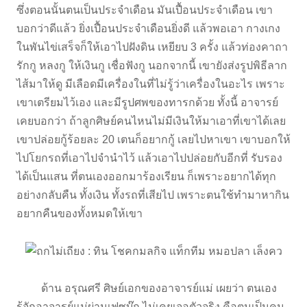
ซึ่งตอนนั้นตนเป็นประจำเดือน มันเปื้อนประจำเดือน เขา
บอกว่าดีแล้ว ยิ่งเปื้อนประจำเดือนยิ่งดี แล้วพอเอา กางเกง
ในพันไข่เสร็จก็ให้เอาไปฝังดิน เหยียบ 3 ครั้ง แล้วท่องคาถา
รักกู หลงกู ให้เงินกู เชื่อฟังกู นอกจากนี้ เขายังส่งรูปพิธีลาก
ไส้มาให้ดู มีเลือดมีเครื่องในที่ไม่รู้ว่าเครื่องในอะไร เพราะ
เขาเตรียมไว้เอง และมีรูปศพของทารกด้วย ทั้งนี้ อาจารย์
เคยบอกว่า ถ้าลูกศิษย์คนไหนไม่มีเงินให้มาเอาที่เขาได้เลย
เขาปล่อยกู้ร้อยละ 20 เตนก็อยากกู้ เลยไปหาเขา เขาบอกให้
ไปโยกรถที่เอาไปจำนำไว้ แล้วเอาไปปล่อยกับอีกที่ รับรอง
ได้เป็นแสน ที่ตนเองออกมาร้องเรียน ก็เพราะอยากได้ทุก
อย่างกลับคืน ทั้งเงิน ทั้งรถที่เสียไป เพราะตนใช้ทำมาหากิน
อยากคืนของทั้งหมดให้เขา
ด้าน อรุณศรี ศิษย์เอกของอาจารย์แม่ เผยว่า ตนเอง
รู้จักอาจารย์แม่ผ่านเฟซบุ๊ก ไม่เคยเจอตัวจริง คือตนเป็นคน