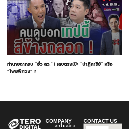
ทำนายฉากจบ “ฮั้ว สว.” ! เลขตรงเป๊ะ “ปาฏิหาริย์” หรือ
“โพยพิศวง” ?
COMPANY
CONTACT US
ถกไม่เถียง