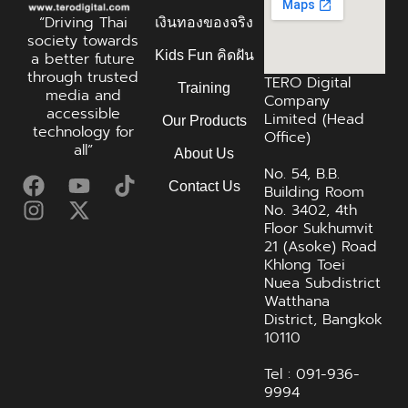
“Driving Thai
เงินทองของจริง
society towards
Kids Fun คิดฝัน
a better future
through trusted
TERO Digital
Training
media and
Company
accessible
Limited (Head
Our Products
technology for
Office)
all”
About Us
No. 54, B.B.
Contact Us
Building Room
No. 3402, 4th
Floor Sukhumvit
21 (Asoke) Road
Khlong Toei
Nuea Subdistrict
Watthana
District, Bangkok
10110
Tel : 091-936-
9994