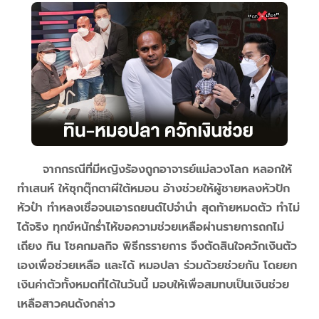
จากกรณีที่มีหญิงร้องถูกอาจารย์แม่ลวงโลก หลอกให้
ทำเสนห์ ให้ซุกตุ๊กตาผีใต้หมอน อ้างช่วยให้ผู้ชายหลงหัวปัก
หัวปำ ทำหลงเชื่อจนเอารถยนต์ไปจำนำ สุดท้ายหมดตัว ทำไม่
ได้จริง ทุกข์หนักร่ำไห้ขอความช่วยเหลือผ่านรายการถกไม่
เถียง ทิน โชคกมลกิจ พิธีกรรายการ จึงตัดสินใจควักเงินตัว
เองเพื่อช่วยเหลือ และได้ หมอปลา ร่วมด้วยช่วยกัน โดยยก
เงินค่าตัวทั้งหมดที่ได้ในวันนี้ มอบให้เพื่อสมทบเป็นเงินช่วย
เหลือสาวคนดังกล่าว