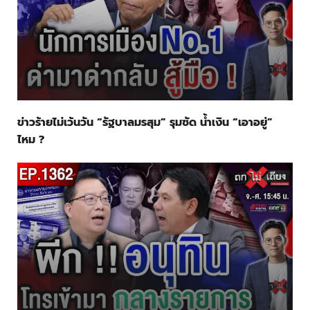
ข่าวร้ายไม่เว้นวัน “รัฐบาลมรสุม” รุมซัด น้ำเงิน “เอาอยู่”
ไหม ?