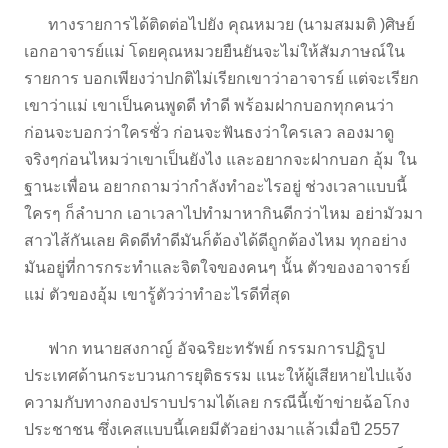
ทางรายการได้ติดต่อไปยัง คุณหมวย (นามสมมติ )ศิษย์
เอกอาจารย์แม่ โดยคุณหมวยยืนยันจะไม่ให้สัมภาษณ์ใน
รายการ บอกเพียงว่าปกติไม่เรียกเขาว่าอาจารย์ แต่จะเรียก
เขาว่าแม่ เขาเป็นคนพูดดี ทำดี พร้อมฝากบอกทุกคนว่า
ก่อนจะบอกว่าใครชั่ว ก่อนจะฟันธงว่าใครเลว ลองมาดู
จริงๆก่อนไหมว่าเขาเป็นยังไง และอยากจะฝากบอก อุ้ม ใน
ฐานะเพื่อน อยากถามว่ากำลังทำอะไรอยู่ ช่วงเวลาแบบนี้
ใครๆ ก็ลำบาก เอาเวลาไปทำมาหากินดีกว่าไหม อย่ามัวมา
สาวไส้กันเลย คิดดีทำดีมันก็ต้องได้ดีถูกต้องไหม ทุกอย่าง
มันอยู่ที่การกระทำและจิตใจของคนๆ นั้น ตัวของอาจารย์
แม่ ตัวของอุ้ม เขารู้ตัวว่าทำอะไรดีที่สุด
ฟาก ทนายสงกาญ์ อัจฉริยะทรัพย์ กรรมการปฏิรูป
ประเทศด้านกระบวนการยุติธรรม แนะให้ผู้เสียหายไปแจ้ง
ความกับทางกองปราบปรามได้เลย กรณีนี้เข้าข่ายฉ้อโกง
ประชาชน ซึ่งเคสแบบนี้เคยมีตัวอย่างมาแล้วเมื่อปี 2557