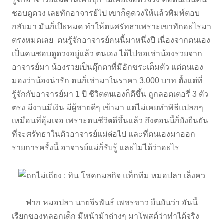
ชอบดูดวง เลยทักอาจารย์ไป เขาก็ดูดวงให้แล้วพิมพ์ตอบ
กลับมา มันก็เป๊ะหมด ทำให้ตนศรัทธาเพราะเขาทักอะไรมา
ตรงหมดเลย ตนรู้จักอาจารย์คนนี้มาหนึ่งปี เนื่องจากตนเอง
เป็นคนชอบดูดวงอยู่แล้ว ตนเอง ได้ไปขอเช่าน้องรวยจาก
อาจารย์มา น้องรวยเป็นตุ๊กตาที่มีอักขระเต็มตัว แต่ตนเอง
มองว่าน้องน่ารัก ตนก็เช่ามาในราคา 3,000 บาท ตั้งแต่ที่
รู้จักกับอาจารย์มา 1 ปี ชีวิตตนเองก็ดีขึ้น ถูกลอตเตอรี่ 3 ตัว
ตรง มีงานมีเงิน มีผู้ชายดีๆ เข้ามา แต่ไม่เคยทำพิธีแปลกๆ
เหมือนที่อุ้มเจอ เพราะตนชีวิตดีขึ้นแล้ว ถึงตอนนี้ก็ยังยืนยัน
ที่จะศรัทธาในตัวอาจารย์แม่ต่อไป และที่ตนเองมาออก
รายการครั้งนี้ อาจารย์แม่ก็รับรู้ และไม่ได้ว่าอะไร
ฟาก หมอปลา นายจีรพันธ์ เพชรขาว ยืนยันว่า อันนี้
เรียกของหลอกเด็ก มีหน้าม้าต่างๆ มาโพสต์ว่าทำได้จริง