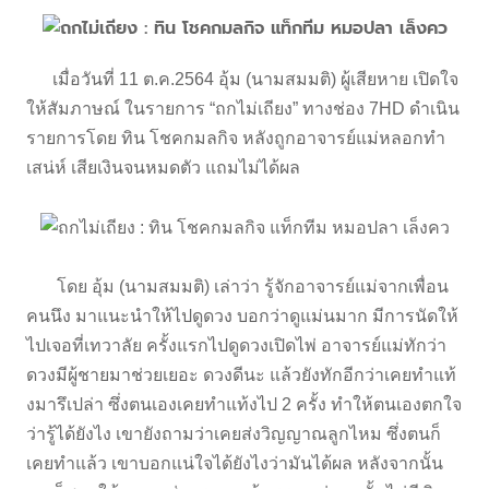
เมื่อวันที่ 11 ต.ค.2564 อุ้ม (นามสมมติ) ผู้เสียหาย เปิดใจ
ให้สัมภาษณ์ ในรายการ “ถกไม่เถียง” ทางช่อง 7HD ดำเนิน
รายการโดย ทิน โชคกมลกิจ หลังถูกอาจารย์แม่หลอกทำ
เสน่ห์ เสียเงินจนหมดตัว แถมไม่ได้ผล
โดย อุ้ม (นามสมมติ) เล่าว่า รู้จักอาจารย์แม่จากเพื่อน
คนนึง มาแนะนำให้ไปดูดวง บอกว่าดูแม่นมาก มีการนัดให้
ไปเจอที่เทวาลัย ครั้งแรกไปดูดวงเปิดไพ่ อาจารย์แม่ทักว่า
ดวงมีผู้ชายมาช่วยเยอะ ดวงดีนะ แล้วยังทักอีกว่าเคยทำแท้
งมารึเปล่า ซึ่งตนเองเคยทำแท้งไป 2 ครั้ง ทำให้ตนเองตกใจ
ว่ารู้ได้ยังไง เขายังถามว่าเคยส่งวิญญาณลูกไหม ซึ่งตนก็
เคยทำแล้ว เขาบอกแน่ใจได้ยังไงว่ามันได้ผล หลังจากนั้น