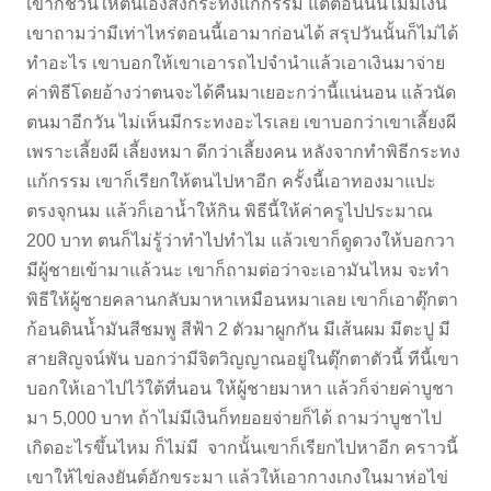
เขาก็ชวนให้ตนเองส่งกระทงแก้กรรม แต่ตอนนั้นไม่มีเงิน
เขาถามว่ามีเท่าไหร่ตอนนี้เอามาก่อนได้ สรุปวันนั้นก็ไม่ได้
ทำอะไร เขาบอกให้เขาเอารถไปจำนำแล้วเอาเงินมาจ่าย
ค่าพิธีโดยอ้างว่าตนจะได้คืนมาเยอะกว่านี้แน่นอน แล้วนัด
ตนมาอีกวัน ไม่เห็นมีกระทงอะไรเลย เขาบอกว่าเขาเลี้ยงผี
เพราะเลี้ยงผี เลี้ยงหมา ดีกว่าเลี้ยงคน หลังจากทำพิธีกระทง
แก้กรรม เขาก็เรียกให้ตนไปหาอีก ครั้งนี้เอาทองมาแปะ
ตรงจุกนม แล้วก็เอาน้ำให้กิน พิธีนี้ให้ค่าครูไปประมาณ
200 บาท ตนก็ไม่รู้ว่าทำไปทำไม แล้วเขาก็ดูดวงให้บอกวา
มีผู้ชายเข้ามาแล้วนะ เขาก็ถามต่อว่าจะเอามันไหม จะทำ
พิธีให้ผู้ชายคลานกลับมาหาเหมือนหมาเลย เขาก็เอาตุ๊กตา
ก้อนดินน้ำมันสีชมพู สีฟ้า 2 ตัวมาผูกกัน มีเส้นผม มีตะปู มี
สายสิญจน์พัน บอกว่ามีจิตวิญญาณอยู่ในตุ๊กตาตัวนี้ ทีนี้เขา
บอกให้เอาไปไว้ใต้ที่นอน ให้ผู้ชายมาหา แล้วก็จ่ายค่าบูชา
มา 5,000 บาท ถ้าไม่มีเงินก็ทยอยจ่ายก็ได้ ถามว่าบูชาไป
เกิดอะไรขึ้นไหม ก็ไม่มี จากนั้นเขาก็เรียกไปหาอีก คราวนี้
เขาให้ไข่ลงยันต์อักขระมา แล้วให้เอากางเกงในมาห่อไข่