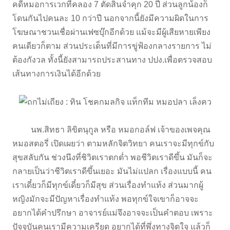
คดีหมอการเวกที่คลอง 7 ตัดสินจำคุก 20 ปี ส่วนลูกน้องก็
โดนกันไปคนละ 10 กว่าปี นอกจากนี้ยังมีความผิดในการ
โฆษณาชวนเชื่อผ่านเฟซบุ๊กอีกด้วย แม้จะมีผู้เสียหายเพียง
คนเดียวก็ตาม ส่วนประเด็นที่มีการขู่ฟ้องกลางรายการ ไม่
ต้องกังวล ทั้งนี้ยังสามารถประสานทาง ปปง.เพื่อตรวจสอบ
เส้นทางการเงินได้อีกด้วย
นพ.สิทธา ลิขิตนุกูล หรือ หมอกอล์ฟ เจ้าของเพจคุณ
หมอสตอรี่ เปิดเผยว่า ตามหลักจิตวิทยา คนเราจะมีทุกข์กับ
สุขสลับกัน ช่วงนึงที่ชิวิตเราตกต่ำ พอชีวิตเราดีขึ้น มันก็จะ
กลายเป็นว่าชีวิตเราดีขึ้นเยอะ มันไม่แปลก เรื่องแบบนี้ คน
เราเดี๋ยวก็มีทุกข์เดี๋ยวก็มีสุข ส่วนเรื่องทำแท้ง ส่วนมากผู้
หญิงมักจะมีปัญหาเรื่องทำแท้ง พอทุกข์ใจเขาก็อาจจะ
อยากได้คำปรึกษา อาจารย์แม่จึงอาจจะเป็นคำตอบ เพราะ
ปัจจุบันคนเรามีความเครียด อยากได้ที่พึ่งทางจิตใจ แล้วก็