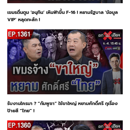
เขมรตื่นตูม ‘อนุทิน’ เหินฟ้าขึ้น F-16 ! หยามรัฐบาล ‘ข้อมูล
VIP’ หลุดทะลัก !
รับงานใครมา ? “กัมพูชา” ใช้ขาใหญ่ หยามศักดิ์ศรี กุเรื่อง
ป้ายสี “ไทย” !