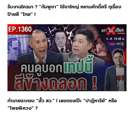
รับงานใครมา ? “กัมพูชา” ใช้ขาใหญ่ หยามศักดิ์ศรี กุเรื่อง
ป้ายสี “ไทย” !
ทำนายฉากจบ “ฮั้ว สว.” ! เลขตรงเป๊ะ “ปาฏิหาริย์” หรือ
“โพยพิศวง” ?