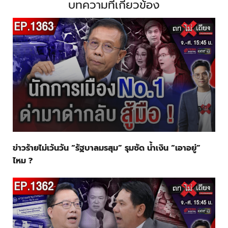
บทความที่เกี่ยวข้อง
ข่าวร้ายไม่เว้นวัน “รัฐบาลมรสุม” รุมซัด น้ำเงิน “เอาอยู่”
ไหม ?