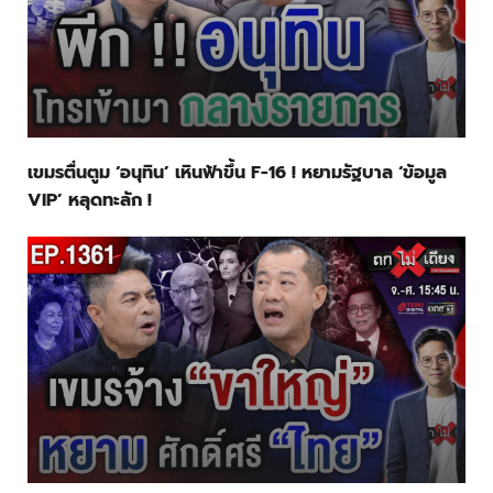
เขมรตื่นตูม ‘อนุทิน’ เหินฟ้าขึ้น F-16 ! หยามรัฐบาล ‘ข้อมูล
VIP’ หลุดทะลัก !