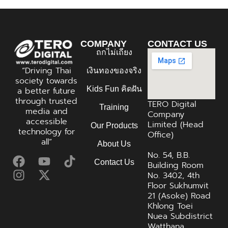
COMPANY
CONTACT US
ถกไม่เถียง
“Driving Thai
เงินทองของจริง
society towards
Kids Fun คิดฝัน
a better future
through trusted
TERO Digital
Training
media and
Company
accessible
Limited (Head
Our Products
technology for
Office)
all”
About Us
No. 54, B.B.
Contact Us
Building Room
No. 3402, 4th
Floor Sukhumvit
21 (Asoke) Road
Khlong Toei
Nuea Subdistrict
Watthana