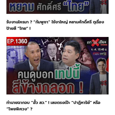
รับงานใครมา ? “กัมพูชา” ใช้ขาใหญ่ หยามศักดิ์ศรี กุเรื่อง
ป้ายสี “ไทย” !
ทำนายฉากจบ “ฮั้ว สว.” ! เลขตรงเป๊ะ “ปาฏิหาริย์” หรือ
“โพยพิศวง” ?