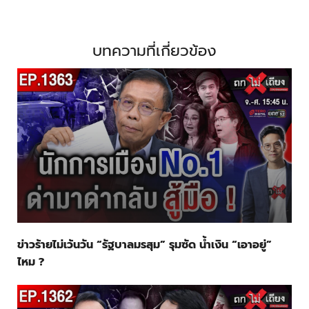
บทความที่เกี่ยวข้อง
ข่าวร้ายไม่เว้นวัน “รัฐบาลมรสุม” รุมซัด น้ำเงิน “เอาอยู่”
ไหม ?