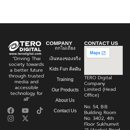
COMPANY
CONTACT US
ถกไม่เถียง
“Driving Thai
เงินทองของจริง
society towards
Kids Fun คิดฝัน
a better future
through trusted
TERO Digital
Training
media and
Company
accessible
Limited (Head
Our Products
technology for
Office)
all”
About Us
No. 54, B.B.
Contact Us
Building Room
No. 3402, 4th
Floor Sukhumvit