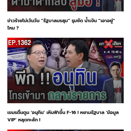
ข่าวร้ายไม่เว้นวัน “รัฐบาลมรสุม” รุมซัด น้ำเงิน “เอาอยู่”
ไหม ?
เขมรตื่นตูม ‘อนุทิน’ เหินฟ้าขึ้น F-16 ! หยามรัฐบาล ‘ข้อมูล
VIP’ หลุดทะลัก !