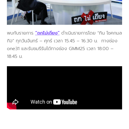
พบกับรายการ
“ถกไม่เถียง”
ดำเนินรายการโดย “ทิน โชคกมล
กิจ” ทุกวันจันทร์ – ศุกร์ เวลา 15.45 – 16.30 น. ทางช่อง
one31 และรับชมรีรันได้ทางช่อง GMM25 เวลา 18.00 –
18.45 น.