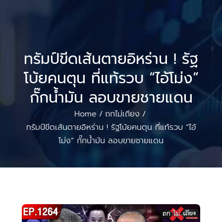
ทรัมป์ขีดเส้นตายอิหร่าน ! รัฐ
โบ้ยคนตุน ที่แท้รวบ “ไอ้โม่ง”
กั๊กน้ำมัน ลอบขายชายแดน
Home
ถกไม่เถียง
/
/
ทรัมป์ขีดเส้นตายอิหร่าน ! รัฐโบ้ยคนตุน ที่แท้รวบ “ไอ้
โม่ง” กั๊กน้ำมัน ลอบขายชายแดน