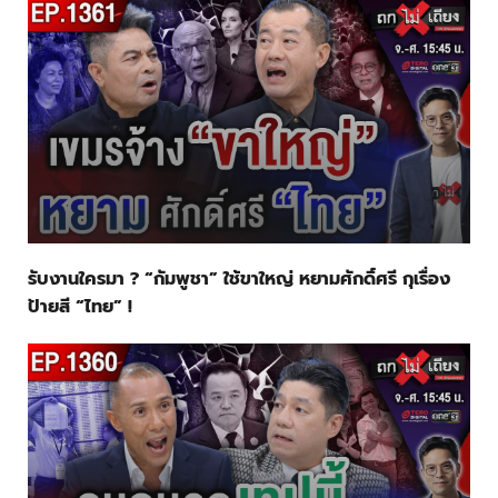
รับงานใครมา ? “กัมพูชา” ใช้ขาใหญ่ หยามศักดิ์ศรี กุเรื่อง
ป้ายสี “ไทย” !