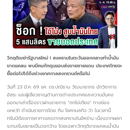
วิกฤติเขย่ารัฐบาลใหม่ ! สงครามในตะวันออกกลางทำน้ำมัน
ขาดแคลน พบมีคนกักตุนแอบส่งขายชายแดน ประเทศไทยจะ
ยื้อต่อไปได้ถึงช่วงเทศกาลสงกรานต์หรือไม่
วันที่ 23 มี.ค. 69 รศ. ดร.ปณิธาน วัฒนายากร นักวิชาการ
อิสระ และผู้เชี่ยวชาญด้านการต่างประเทศและความมั่นคง
ออกมาเล่าเรื่องราวผ่านรายการ “ถกไม่เถียง” ทางช่อง
one31 ดำเนินรายการโดย ทิน โชคกมลกิจ ว่า ในเวลานี้
ทรัมป์ต้องการหาทางลงจากสงครามในอิหร่าน เนื่องจากผลก
ระทบเริ่มขยายเป็นวงกว้าง โดยเฉพาะวิกฤติขาดแคลนน้ำมัน