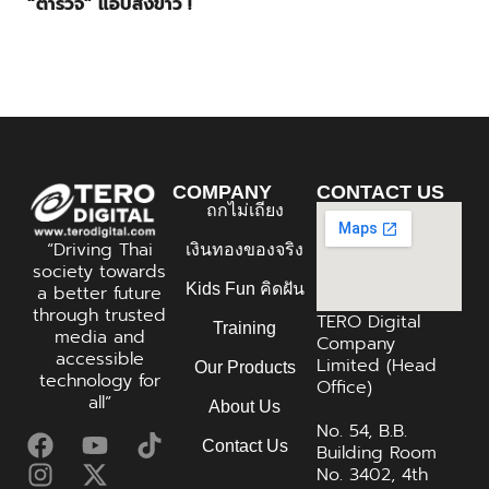
“ตำรวจ” แอบส่งข่าว !
COMPANY
CONTACT US
ถกไม่เถียง
“Driving Thai
เงินทองของจริง
society towards
Kids Fun คิดฝัน
a better future
through trusted
TERO Digital
Training
media and
Company
accessible
Limited (Head
Our Products
technology for
Office)
all”
About Us
No. 54, B.B.
Contact Us
Building Room
No. 3402, 4th