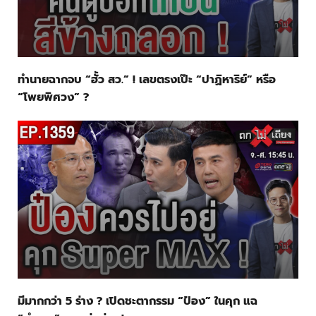
ทำนายฉากจบ “ฮั้ว สว.” ! เลขตรงเป๊ะ “ปาฏิหาริย์” หรือ
“โพยพิศวง” ?
มีมากกว่า 5 ร่าง ? เปิดชะตากรรม “ป๋อง” ในคุก แฉ