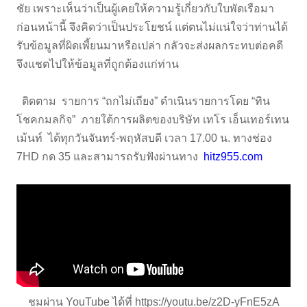
ชัย เพราะเห็นว่าเป็นผู้เคยให้ความรู้เกี่ยวกับใบพัดเรือมา
ก่อนหน้านี้ จึงคิดว่าเป็นประโยชน์ แต่ตนไม่แน่ใจว่าท่านได้
รับข้อมูลที่ผิดเพี้ยนมาหรือเปล่า กลัวจะส่งผลกระทบต่อคดี
จึงแชตไปให้ข้อมูลที่ถูกต้องแก่ท่าน
ติดตาม รายการ “ถกไม่เถียง” ดำเนินรายการโดย “ทิน
โชคกมลกิจ” ภายใต้การผลิตของบริษัท เทโร เอ็นเทอร์เทน
เม้นท์ ได้ทุกวันจันทร์-พฤหัสบดี เวลา 17.00 น. ทางช่อง
7HD กด 35 และสามารถรับฟังผ่านทาง
hitz955.com
ชมผ่าน YouTube ได้ที่
https://youtu.be/z2D-yFnE5zA