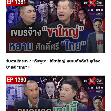
รับงานใครมา ? “กัมพูชา” ใช้ขาใหญ่ หยามศักดิ์ศรี กุเรื่อง
ป้ายสี “ไทย” !