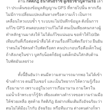
ด้าน
กิตติภัฎ ธนาสนธิราช ผู้เชี่ยวชาญด้านเรือ
เล่า
ว่า ประเด็นของข้อมูลสัญญาน GPS ที่หายไปนั้น หากเรือ
ไม่มีการเปลี่ยนแปลงเส้นทางหรือความเร็ว เป็นการ
เคลื่อนไหวแบบซ้ำ ๆ ระบบจะไม่บันทึกข้อมูล ดังนั้นการ
แก้ไข GPS ตนตอบเลยว่าแก้ไม่ได้ ตนเป็นเพียงคนกลางผู้
ทำหลักฐานมาส่งให้ ไม่ได้แก้ไขแน่นอน ขอท้าให้ไปเปิด
เทียบกันที่เรือต่อหน้าสื่อได้ ส่วนเรื่องที่ใบพัดเรือร่วง ยืนยัน
ว่าตนไม่ใช่คนทำใบพัดเรือตก คนประกอบเรือคือเด็กในอู่
ถ้าสังเกตุในข่าว บูสกับน็อตก็ยัอยู่ แต่เด็กมันใส่กลับด้าน
ใบพัดมันเลยร่วง
ทั้งนี้ยืนยันว่า ตนมีความสามารถมากพอ ไม่ได้เข้า
ข้างตำรวจ ตนมีใบเซอร์ และเป็นวิทยากรให้ความรู้เรื่อง
เรือมามาก เพราะอยู่ในวงการเรือมานาน ถามใครใน
แม่น้ำเจ้าพระยาก็รู้จัก เพียงแต่ทางตำรวจขอความร่วมมือ
ให้ช่วยเหลือ สุดท้าย กิตติภัฎ ยังฝากเพิ่มเติมถึงอัจฉริยะว่า
ตนไม่ได้มีอะไรกับ อัจฉริยะ หรือทีมงาน ต่างคนต่างก็หา