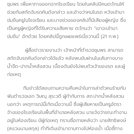
ชุมพร เพื่อหาทางออกจากโรงเรียน โดยในคลิปมีคนตะโกนให้
ช่วยกันสกัดจับรถคันดังกล่าว และอ้างว่าคนในรถ หวังเข้ามา
ข่มขืนครูในโรงเรียน และบางช่วงของคลิปก็มีเสียงผู้หญิง ซึ่ง
เป็นครูผู้หญิงที่ได้รับความเสียหาย ตะโกนว่า “เขาจะเข้ามา
ข่มขืน” อีกด้วย โดยคลิปนี้ถูกเผยแพร่เมื่อวานนี้ (21 ก.พ.)
ผู้สื่อข่าวรายงานว่า เจ้าหน้าที่ตำรวจชุมพร สามารถ
สกัดจับรถคันดังกล่าวได้แล้ว หลังพบขับผ่านในเส้นทางบาง
น้ำจืด-ปากน้ำหลังสวน เบื้องต้นยังไม่พบตัวเจ้าของรถ และผู้
ก่อเหตุ
ทีมข่าวได้สอบถามความคืบหน้าในการล่าตัวคนร้ายกับ
พันตำรวจเอก วิษณุ สุระวดี ผู้กำกับการ สภ.ปากน้ำหลังสวน
บอกว่า เหตุการณ์นี้เกิดเมื่อวานนี้ ซึ่งผู้เสียหายเป็นครูอัตรา
จ้างของโรงเรียนในพื้นที่อำเภอหลังสวน มาแจ้งว่าขณะทำงาน
อยู่ในห้องเรียน มีผู้ก่อเหตุ ทราบชื่อภายหลังว่า นายสิทธิพงษ์
(สงวนนามสกุล) ทำทีเดินเข้ามาถามทางไปห้องน้ำ เมื่อชี้ทาง