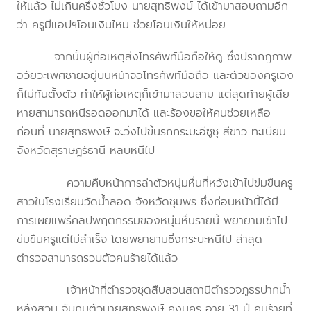
ให้แล้ว ไม่เกินครึ่งชั่วโมง นายสุทธิพงษ์ ได้เข้ามาสอบถามอีก
ว่า ครูมีแอปฯโอนเงินไหม ช่วยโอนเงินให้หน่อย
จากนั้นผู้ก่อเหตุส่งโทรศัพท์มือถือให้ดู ซึ่งปรากฎภาพ
อวัยวะเพศชายอยู่บนหน้าจอโทรศัพท์มือถือ และตัวของครูเอง
ก็ไม่ทันตั้งตัว ทำให้ผู้ก่อเหตุก็เข้ามาลวนลาม แต่สุดท้ายผู้เสีย
หายสามารถหนีรอดออกมาได้ และร้องขอให้คนช่วยเหลือ
ก่อนที่ นายสุทธิพงษ์ จะวิ่งไปขึ้นรถกระบะอีซูซุ สีขาว ทะเบียน
จังหวัดสุราษฎร์ธานี หลบหนีไป
ความคืบหน้าการล่าตัวหนุ่มหื่นที่หวังเข้าไปข่มขืนครู
สาวในโรงเรียนวัดน้ำลอด จังหวัดชุมพร ซึ่งก่อนหน้านี้ได้มี
การเผยแพร่คลิปพฤติกรรมของหนุ่มหื่นรายนี้ พยายามเข้าไป
ข่มขืนครูแต่ไม่สำเร็จ โดยพยายามซิ่งกระบะหนีไป ล่าสุด
ตำรวจสามารถรวบตัวคนร้ายได้แล้ว
เจ้าหน้าที่ตำรวจชุดสืบสวนสถานีตำรวจภูธรปากน้ำ
หลังสวน จับกุมตัวนายสิทธิพงษ์ คงนคร อายุ 31 ปี คนร้ายที่