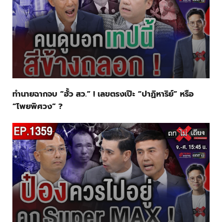
ทำนายฉากจบ “ฮั้ว สว.” ! เลขตรงเป๊ะ “ปาฏิหาริย์” หรือ
“โพยพิศวง” ?