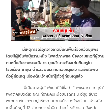
มีเหตุการณ์อุกอาจเกิดขึ้นในพื้นที่จังหวัดชุมพร
โดยมีผู้ใช้เฟซบุ๊กรายหนึ่ง โพสต์ภาพและข้อความเหตุที่ผู้ชาย
คนหนึ่งขับรถกระบะสีขาว บุกเข้ามาหวังจะข่มขืนครูใน
โรงเรียน ล่าสุด ตำรวจพบรถคันก่อเหตุแล้ว แต่ยังไม่พบ
ตัวผู้ก่อเหตุ เบื้องต้นเจ้าหน้าที่รู้ตัวผู้ก่อเหตุแล้ว
นี่เป็นภาพผู้ใช้เฟซบุ๊กที่ใช้ชื่อว่า “เพชรฆาต เขากูรำ”
โพสต์คลิปวิดีโอ ขณะที่ชายคนหนึ่งขับรถกระบะอีซูซุ สีขาว
พยายามขับรถวนอยู่บริเวณสนามหน้าของโรงเรียนแห่งหนึ่ง
ในพื้นที่หมู่ที่ 12 ตำบลบางน้ำจืด ปากน้ำหลังสวน จังหวัด