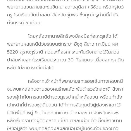
พยายามลวนลามและข่มขืน นางสาวสุนิสา ศรีซ้อน หรือครูโบว์
ครู โรงเรียนวัดน้ำลอด จังหวัดชุมพร ซึ่งคุณครูท่านนี้กำลัง
ตั้งครรภ์ 5 เดือน
โดยหลังจากนายสิทธิพงษ์ลงมือก่อเหตุแล้ว ได้
พยายามหลบหนีด้วยรถยนต์กระบะ อีซูซุ สีขาว ทะเบียน ผค
5220 สุราษฎร์ธานี ก่อนจะทิ้งรถกระบะคันดังกล่าวไว้ในสวน
ปาล์มห่างจากโรงเรียนประมาณ 30 กิโลเมตร เนื่องจากรถติด
หล่ม ไม่สามารถวิ่งต่อได้
หลังจากเจ้าหน้าที่พยายามแกะรอยเส้นทางหลบหนี
จนพบแหล่งกบดานของคนร้ายแล้ว พันตำรวจโทสุชาติ สิงหา
รองผู้กำกับการสถานีตำรวจภูธรปากน้ำหลังสวน พร้อมกำลัง
เจ้าหน้าที่ตำรวจชุดสืบสวน ได้ทำการจับกุมตัวผู้ต้องหาเอาไว้
ได้ในพื้นที่ หมู่ 9 ตำบลสวนแตง อำเภอละแม จังหวัดชุมพร
หลังสืบทราบว่าผู้ต้องหาคนนี้เข้ามาหลบซ่อนตัว ซึ่งมีชาวบ้าน
ให้ข้อมูลว่า พบบุคคลต้องสงสัยนอนอยู่ในกระท่อมของชาว