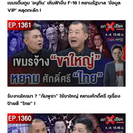
เขมรตื่นตูม ‘อนุทิน’ เหินฟ้าขึ้น F-16 ! หยามรัฐบาล ‘ข้อมูล
VIP’ หลุดทะลัก !
รับงานใครมา ? “กัมพูชา” ใช้ขาใหญ่ หยามศักดิ์ศรี กุเรื่อง
ป้ายสี “ไทย” !