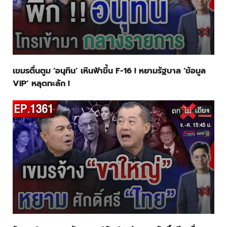
เขมรตื่นตูม ‘อนุทิน’ เหินฟ้าขึ้น F-16 ! หยามรัฐบาล ‘ข้อมูล
VIP’ หลุดทะลัก !