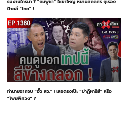
รับงานใครมา ? “กัมพูชา” ใช้ขาใหญ่ หยามศักดิ์ศรี กุเรื่อง
ป้ายสี “ไทย” !
ทำนายฉากจบ “ฮั้ว สว.” ! เลขตรงเป๊ะ “ปาฏิหาริย์” หรือ
“โพยพิศวง” ?