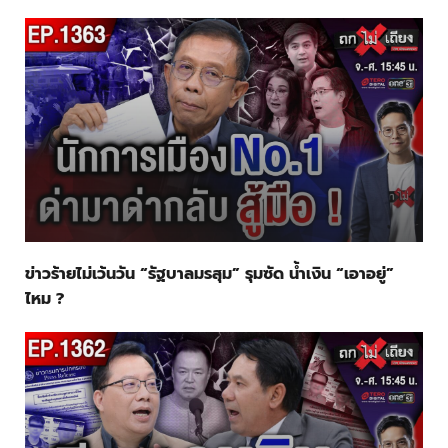
ข่าวร้ายไม่เว้นวัน “รัฐบาลมรสุม” รุมซัด น้ำเงิน “เอาอยู่”
ไหม ?