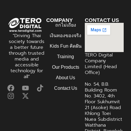
COMPANY
CONTACT US
ถกไม่เถียง
“Driving Thai
เงินทองของจริง
society towards
Kids Fun คิดฝัน
a better future
through trusted
TERO Digital
Training
media and
Company
accessible
Limited (Head
Our Products
technology for
Office)
all”
About Us
No. 54, B.B.
Contact Us
Building Room
No. 3402, 4th
Floor Sukhumvit
21 (Asoke) Road
Khlong Toei
Nuea Subdistrict
Watthana
District, Bangkok