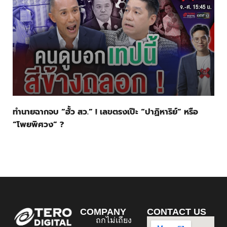
ทำนายฉากจบ “ฮั้ว สว.” ! เลขตรงเป๊ะ “ปาฏิหาริย์” หรือ
“โพยพิศวง” ?
COMPANY
CONTACT US
ถกไม่เถียง