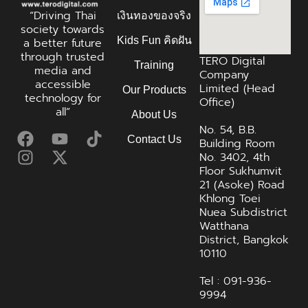
“Driving Thai
เงินทองของจริง
society towards
Kids Fun คิดฝัน
a better future
through trusted
TERO Digital
Training
media and
Company
accessible
Limited (Head
Our Products
technology for
Office)
all”
About Us
No. 54, B.B.
Contact Us
Building Room
No. 3402, 4th
Floor Sukhumvit
21 (Asoke) Road
Khlong Toei
Nuea Subdistrict
Watthana
District, Bangkok
10110
Tel : 091-936-
9994