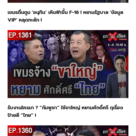
เขมรตื่นตูม ‘อนุทิน’ เหินฟ้าขึ้น F-16 ! หยามรัฐบาล ‘ข้อมูล
VIP’ หลุดทะลัก !
รับงานใครมา ? “กัมพูชา” ใช้ขาใหญ่ หยามศักดิ์ศรี กุเรื่อง
ป้ายสี “ไทย” !