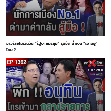
ข่าวร้ายไม่เว้นวัน “รัฐบาลมรสุม” รุมซัด น้ำเงิน “เอาอยู่”
ไหม ?