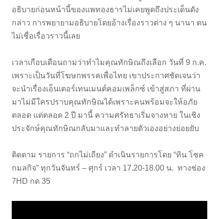
อธิบายก่อนหน้านี้ของแพทองธารไม่เคยพูดถึงประเด็นดัง
กล่าว การพยายามอธิบายโดยอ้างเรื่องราวต่าง ๆ นานา ตน
ไม่เชื่อเรื่อวราวนี้เลย
เวลาเกือบเดือนถามว่าทำไมคุณทักษิณถึงเลือก วันที่ 9 ก.ค.
เพราะเป็นวันที่โฆษกพรรคเพื่อไทย เขาประกาศชัดเจนว่า
จะนำเรื่องเอ็นเตอร์เทนเมนต์คอมเพล็กซ์ เข้าสู่สภา ที่ผ่าน
มาไม่มีใครปราบคุณทักษิณได้เพราะคนพร้อมจะให้อภัย
ตลอด แต่ตลอด 2 ปี มานี้ ความศรัทธาเริ่มจางหาย ในเชิง
ประจักษ์คุณทักษิณกลับมาและทำลายตัวเองอย่างย่อยยับ
ติดตาม รายการ “ถกไม่เถียง” ดำเนินรายการโดย “ทิน โชค
กมลกิจ” ทุกวันจันทร์ – ศุกร์ เวลา 17.20-18.00 น. ทางช่อง
7HD กด 35