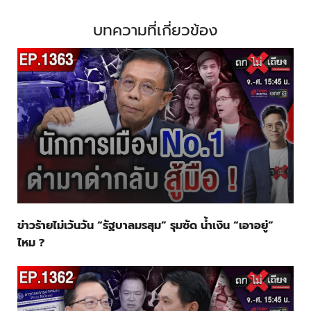
บทความที่เกี่ยวข้อง
ข่าวร้ายไม่เว้นวัน “รัฐบาลมรสุม” รุมซัด น้ำเงิน “เอาอยู่”
ไหม ?