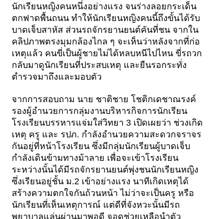
นักเรียนหญิงคนหนึ่งอย่างแรง จนร่างลอยกระเด็น
ตกฟาดพื้นถนน ทำให้นักเรียนหญิงคนนี้ถึงขั้นได้รับ
บาดเจ็บสาหัส ส่วนรถจักรยานยนต์คันที่ชน จากใน
คลิปภาพตรงมุมกล้องไกล ๆ จะเห็นว่าหลังจากที่ก่อ
เหตุแล้ว คนขี่เป็นผู้ชายไม่ได้หลบหนีไปไหน ขี่รถวก
กลับมาดูนักเรียนที่ประสบเหตุ และยืนรอกระทั่ง
ตำรวจมาถึงและมอบตัว
จากการสอบถาม นาย ชาติชาย โชติกเดชาณรงค์ 
รองผู้อำนวยการกลุ่มงานบริหารกิจการนักเรียน 
โรงเรียนบรรหารแจ่มใส่วิทยา 3 เปิดเผยว่า ช่วงเกิด
เหตุ ครู และ รปภ. กำลังอำนวยความสะดวกจราจร
กันอยู่ที่หน้าโรงเรียน ซึ่งมีกลุ่มนักเรียนผู้บาดเจ็บ
กำลังเดินข้ามทางม้าลาย เพื่อจะเข้าโรงเรียน 
ระหว่างนั้นได้มีรถจักรยานยนต์พุ่งชนนักเรียนหญิง 
ซึ่งเรียนอยู่ชั้น ม.2 เข้าอย่างแรง นาทีเกิดเหตุได้
สร้างความตกใจกันถ้วนหน้า ไม่ว่าจะเป็นครู หรือ
นักเรียนที่เห็นเหตุการณ์ แต่ดีที่จังหวะนั้นมีรถ
พยาบาลแล่นผ่านมาพอดี จอดช่วยเหลือนำตัว