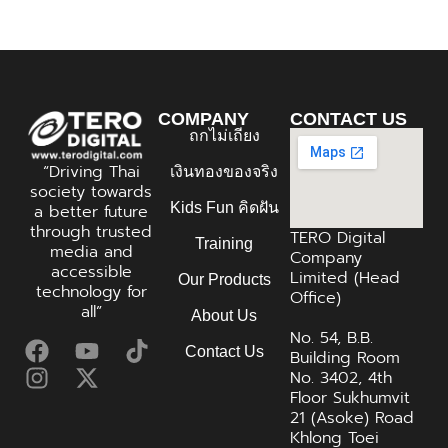
COMPANY
CONTACT US
ถกไม่เถียง
“Driving Thai
เงินทองของจริง
society towards
Kids Fun คิดฝัน
a better future
through trusted
TERO Digital
Training
media and
Company
accessible
Limited (Head
Our Products
technology for
Office)
all”
About Us
No. 54, B.B.
Contact Us
Building Room
No. 3402, 4th
Floor Sukhumvit
21 (Asoke) Road
Khlong Toei