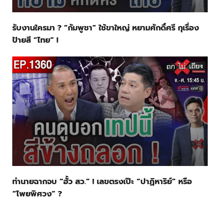
รับงานใครมา ? “กัมพูชา” ใช้ขาใหญ่ หยามศักดิ์ศรี กุเรื่อง
ป้ายสี “ไทย” !
ทำนายฉากจบ “ฮั้ว สว.” ! เลขตรงเป๊ะ “ปาฏิหาริย์” หรือ
“โพยพิศวง” ?