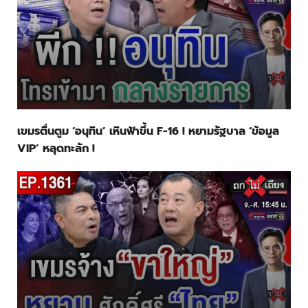
เขมรตื่นตูม ‘อนุทิน’ เหินฟ้าขึ้น F-16 ! หยามรัฐบาล ‘ข้อมูล
VIP’ หลุดทะลัก !