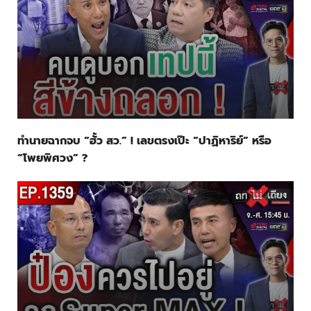
ทำนายฉากจบ “ฮั้ว สว.” ! เลขตรงเป๊ะ “ปาฏิหาริย์” หรือ
“โพยพิศวง” ?