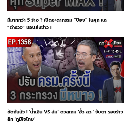
มีมากกว่า 5 ร่าง ? เปิดชะตากรรม “ป๋อง” ในคุก แฉ
“ตำรวจ” แอบส่งข่าว !
ซัดกันนัว ! ‘น้ำเงิน VS ส้ม’ ดวลเกม ‘ฮั้ว สว.’ จับตา รอยร้าว
ลึก ‘ภูมิใจไทย’