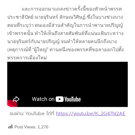
และการออกมาแถลงข่าวครั้งนี้ของหัวหน้าพรรค
ประชาธิปัตย์ นายจุรินทร์ ลักษณวิศิษฏ์ ซึ่งในบางช่วงบาง
ตอนที่ระบุว่า ตนเองมีส่วนสำคัญในการนำพานายปริญญ์
เข้าพรรคนั้น ทำให้เห็นถึงสายสัมพันธ์ที่แน่นแฟ้นระหว่าง
นายจุรินทร์กับนายปริญญ์ จนทำให้หลายคนนึกถึงบาง
เหตุการณ์ที่ “ผู้ใหญ่” ท่านหนึ่งของพรรคที่ขอลาออกไปตั้ง
พรรคการเมืองใหม่
ชมผ่าน YouTube ได้ที่
https://youtu.be/K_2G47hI2AE
Post Views:
1,276