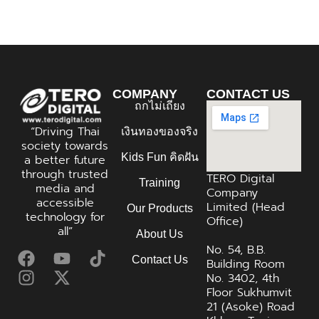
COMPANY
CONTACT US
ถกไม่เถียง
“Driving Thai
เงินทองของจริง
society towards
Kids Fun คิดฝัน
a better future
through trusted
TERO Digital
Training
media and
Company
accessible
Limited (Head
Our Products
technology for
Office)
all”
About Us
No. 54, B.B.
Contact Us
Building Room
No. 3402, 4th
Floor Sukhumvit
21 (Asoke) Road