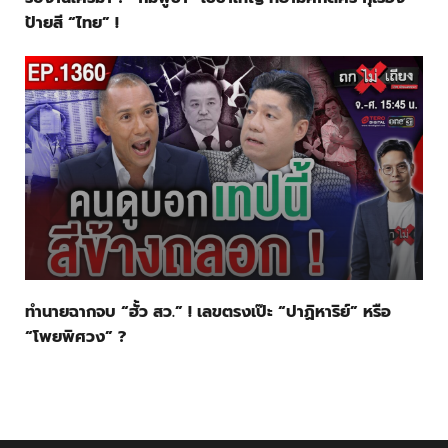
ป้ายสี “ไทย” !
ทำนายฉากจบ “ฮั้ว สว.” ! เลขตรงเป๊ะ “ปาฏิหาริย์” หรือ
“โพยพิศวง” ?