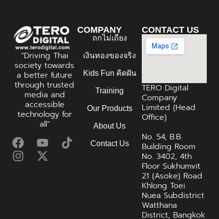
COMPANY
CONTACT US
ถกไม่เถียง
“Driving Thai
เงินทองของจริง
society towards
Kids Fun คิดฝัน
a better future
through trusted
TERO Digital
Training
media and
Company
accessible
Limited (Head
Our Products
technology for
Office)
all”
About Us
No. 54, B.B.
Contact Us
Building Room
No. 3402, 4th
Floor Sukhumvit
21 (Asoke) Road
Khlong Toei
Nuea Subdistrict
Watthana
District, Bangkok