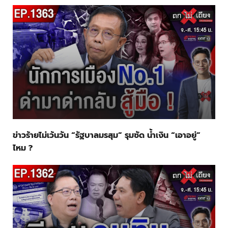
ข่าวร้ายไม่เว้นวัน “รัฐบาลมรสุม” รุมซัด น้ำเงิน “เอาอยู่”
ไหม ?