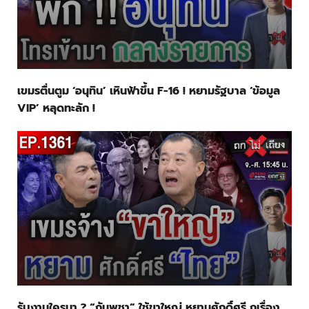
เขมรตื่นตูม ‘อนุทิน’ เหินฟ้าขึ้น F-16 ! หยามรัฐบาล ‘ข้อมูล
VIP’ หลุดทะลัก !
รับงานใครมา ? “กัมพูชา” ใช้ขาใหญ่ หยามศักดิ์ศรี กุเรื่อง