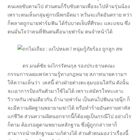
คนเลยขับตามไป ส่วนตนก็รีบขับตามเพื่อจะไปห้ามรุ่นน้อง
เพราะตนเห็นกลุ่มคู่กรณีพกมีดมา หวั่นจะเกิดอันตราย ทว่า
ก็พลาดถูกนายฟาร์มฟัน ได้รับบาดเจ็บที่ศีรษะ และแขน ซึ่ง
ตนมั่นใจว่าคนที่ฟันตนคือนายฟาร์ม ตนจำหน้าได้
ดร.มนต์ชัย จงไกรรัตนกุล รองประธานคณะ
กรรมการเผยแพร่ความรู้ทางกฎหมาย สภาทนายความฯ
ให้ความเห็นว่า เคสนี้ ต่างฝ่ายต่างตะลุมบอนใส่กัน ดังนั้น
จะเอาการป้องกันตัวมาใช้ไม่ได้ เพราะสมัครใจทะเลาะ
วิวาทกัน เช่นเดียวกัน ถ้านายฟาร์ม เป็นคนไปฟันนายนุ๊ก ก็
จะมีความผิดฐานพยายามฆ่าได้ หรือทำร้ายอันตรายสาหัส
แก่ชีวิต ส่วนความผิดนอกจากนี้ก็ต้องดูเป็นกรณีไป อย่างไร
ก็ตาม ต้องรอดูตามพยานหลักฐาน ซึ่งผู้ถูกกล่าวหาก็
สามารถนำหลักฐานมาแก้ต่างได้ ส่วนตัวตนมองว่าเรื่องนี้