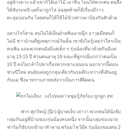
อยู่ข้างทาง แล้วเขาก็ได้เอาไม้ เอาหิน โยนใส่พวกตน ตนจึง
ได้ขับรถหนี แต่ก็มาถูกไล่ จนสุดท้ายก็มีเรื่องมีราว
ตะลุมบอนกัน โดยตนก็ได้ใช้ไม้ข้างทางมาป้องกันตัวด้วย
อย่างไรก็ตาม ตนไม่ได้เป็นฝ่ายฟันนายนุ๊ก อาวุธมีดตนก็
ไม่มี ชาวบ้านที่ดูเหตุการณ์วันนั้น เขายังไม่รู้เลยว่าใครเป็น
คนฟัน แถมพวกตนยังมีแต่เด็ก ๆ รุ่นน้องที่มาด้วยกันมีแต่
อายุ 13-15 ปี ส่วนตนอายุ 18 ขณะที่คู่กรณีแก่กว่าตนเป็น
10 ปี คงไม่กล้าไปหาเรื่องพวกเขาแน่นอน นอกจากนี้ตอน
ช่วงปีใหม่ ตนยังเคยถูกกลุ่มเดียวกันรุมตีระหว่างที่เดินอยู่
กับแม่ ซึ่งมาทราบภายหลังว่าเป็นการตีผิดคน
ฟาก ศุภวิทญ์ (นุ๊ก) ผู้บาดเจ็บ เล่าว่า พวกตนได้นั่งจับ
กลุ่มกันอยู่ที่บ้านของรุ่นน้องคนหนึ่ง จากนั้นกลุ่มของนาย
ฟาร์มก็ขับรถเข้ามาท้าทาย พร้อมโชว์มีด รุ่นน้องของตน 2