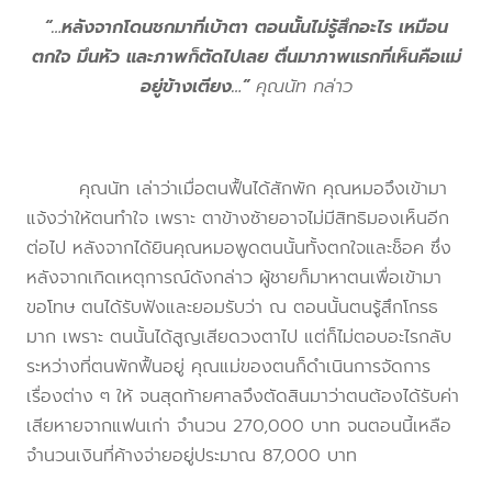
“…หลังจากโดนชกมาที่เบ้าตา ตอนนั้นไม่รู้สึกอะไร เหมือน
ตกใจ มึนหัว และภาพก็ตัดไปเลย ตื่นมาภาพแรกที่เห็นคือแม่
อยู่ข้างเตียง…”
คุณนัท กล่าว
คุณนัท เล่าว่าเมื่อตนฟื้นได้สักพัก คุณหมอจึงเข้ามา
แจ้งว่าให้ตนทำใจ เพราะ ตาข้างซ้ายอาจไม่มีสิทธิมองเห็นอีก
ต่อไป หลังจากได้ยินคุณหมอพูดตนนั้นทั้งตกใจและช็อค ซึ่ง
หลังจากเกิดเหตุการณ์ดังกล่าว ผู้ชายก็มาหาตนเพื่อเข้ามา
ขอโทษ ตนได้รับฟังและยอมรับว่า ณ ตอนนั้นตนรู้สึกโกรธ
มาก เพราะ ตนนั้นได้สูญเสียดวงตาไป แต่ก็ไม่ตอบอะไรกลับ
ระหว่างที่ตนพักฟื้นอยู่ คุณแม่ของตนก็ดำเนินการจัดการ
เรื่องต่าง ๆ ให้ จนสุดท้ายศาลจึงตัดสินมาว่าตนต้องได้รับค่า
เสียหายจากแฟนเก่า จำนวน 270,000 บาท จนตอนนี้เหลือ
จำนวนเงินที่ค้างจ่ายอยู่ประมาณ 87,000 บาท