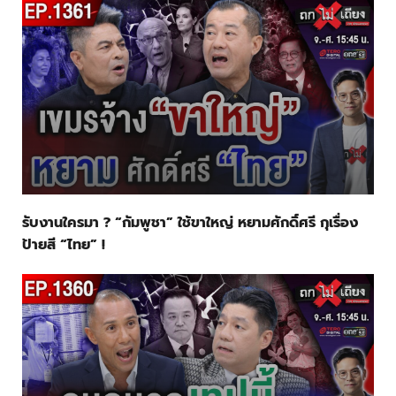
รับงานใครมา ? “กัมพูชา” ใช้ขาใหญ่ หยามศักดิ์ศรี กุเรื่อง
ป้ายสี “ไทย” !