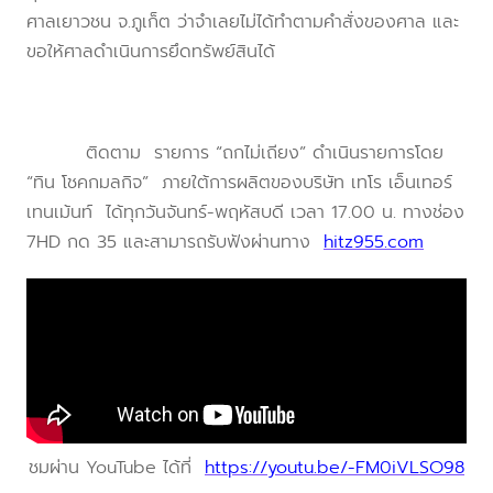
ศาลเยาวชน จ.ภูเก็ต ว่าจำเลยไม่ได้ทำตามคำสั่งของศาล และ
ขอให้ศาลดำเนินการยึดทรัพย์สินได้
ติดตาม รายการ “ถกไม่เถียง” ดำเนินรายการโดย
“ทิน โชคกมลกิจ” ภายใต้การผลิตของบริษัท เทโร เอ็นเทอร์
เทนเม้นท์ ได้ทุกวันจันทร์-พฤหัสบดี เวลา 17.00 น. ทางช่อง
7HD กด 35 และสามารถรับฟังผ่านทาง
hitz955.com
ชมผ่าน YouTube ได้ที่
https://youtu.be/-FM0iVLSO98