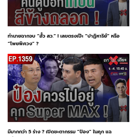
ทำนายฉากจบ “ฮั้ว สว.” ! เลขตรงเป๊ะ “ปาฏิหาริย์” หรือ
“โพยพิศวง” ?
มีมากกว่า 5 ร่าง ? เปิดชะตากรรม “ป๋อง” ในคุก แฉ