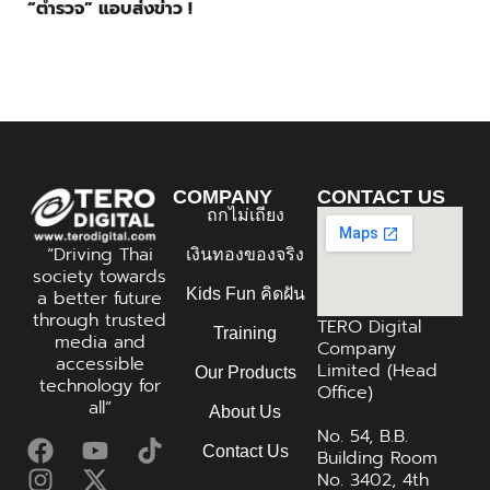
“ตำรวจ” แอบส่งข่าว !
COMPANY
CONTACT US
ถกไม่เถียง
“Driving Thai
เงินทองของจริง
society towards
Kids Fun คิดฝัน
a better future
through trusted
TERO Digital
Training
media and
Company
accessible
Limited (Head
Our Products
technology for
Office)
all”
About Us
No. 54, B.B.
Contact Us
Building Room
No. 3402, 4th