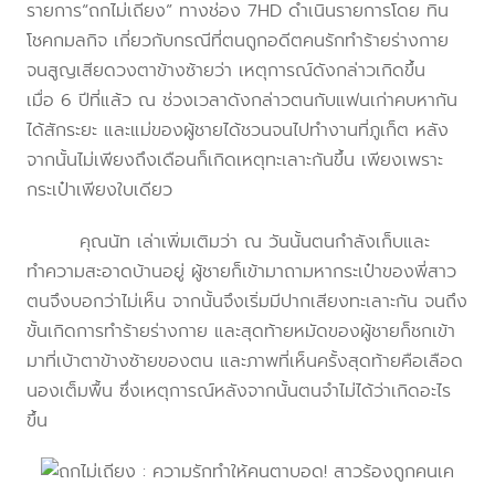
รายการ“ถกไม่เถียง” ทางช่อง 7HD ดำเนินรายการโดย ทิน
โชคกมลกิจ เกี่ยวกับกรณีที่ตนถูกอดีตคนรักทำร้ายร่างกาย
จนสูญเสียดวงตาข้างซ้ายว่า เหตุการณ์ดังกล่าวเกิดขึ้น
เมื่อ 6 ปีที่แล้ว ณ ช่วงเวลาดังกล่าวตนกับแฟนเก่าคบหากัน
ได้สักระยะ และแม่ของผู้ชายได้ชวนจนไปทำงานที่ภูเก็ต หลัง
จากนั้นไม่เพียงถึงเดือนก็เกิดเหตุทะเลาะกันขึ้น เพียงเพราะ
กระเป๋าเพียงใบเดียว
คุณนัท เล่าเพิ่มเติมว่า ณ วันนั้นตนกำลังเก็บและ
ทำความสะอาดบ้านอยู่ ผู้ชายก็เข้ามาถามหากระเป๋าของพี่สาว
ตนจึงบอกว่าไม่เห็น จากนั้นจึงเริ่มมีปากเสียงทะเลาะกัน จนถึง
ขั้นเกิดการทำร้ายร่างกาย และสุดท้ายหมัดของผู้ชายก็ชกเข้า
มาที่เบ้าตาข้างซ้ายของตน และภาพที่เห็นครั้งสุดท้ายคือเลือด
นองเต็มพื้น ซึ่งเหตุการณ์หลังจากนั้นตนจำไม่ได้ว่าเกิดอะไร
ขึ้น