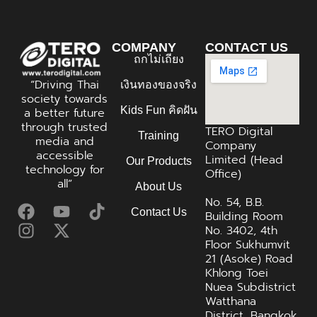
COMPANY
CONTACT US
ถกไม่เถียง
“Driving Thai
เงินทองของจริง
society towards
Kids Fun คิดฝัน
a better future
through trusted
TERO Digital
Training
media and
Company
accessible
Limited (Head
Our Products
technology for
Office)
all”
About Us
No. 54, B.B.
Contact Us
Building Room
No. 3402, 4th
Floor Sukhumvit
21 (Asoke) Road
Khlong Toei
Nuea Subdistrict
Watthana
District, Bangkok