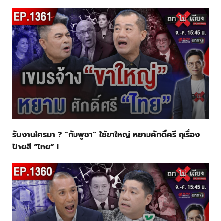
รับงานใครมา ? “กัมพูชา” ใช้ขาใหญ่ หยามศักดิ์ศรี กุเรื่อง
ป้ายสี “ไทย” !