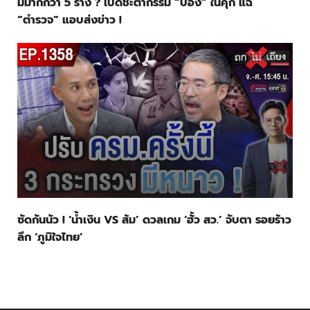
มีมากกว่า 5 ร่าง ? เปิดชะตากรรม “ป๋อง” ในคุก แฉ
“ตำรวจ” แอบส่งข่าว !
ซัดกันนัว ! ‘น้ำเงิน VS ส้ม’ ดวลเกม ‘ฮั้ว สว.’ จับตา รอยร้าว
ลึก ‘ภูมิใจไทย’