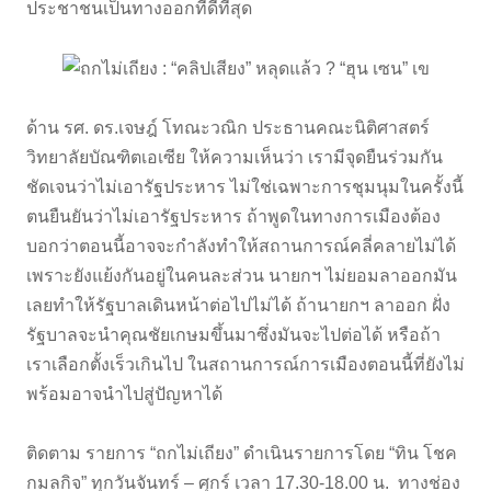
ประชาชนเป็นทางออกที่ดีที่สุด
ด้าน รศ. ดร.เจษฎ์ โทณะวณิก ประธานคณะนิติศาสตร์
วิทยาลัยบัณฑิตเอเซีย ให้ความเห็นว่า เรามีจุดยืนร่วมกัน
ชัดเจนว่าไม่เอารัฐประหาร ไม่ใช่เฉพาะการชุมนุมในครั้งนี้
ตนยืนยันว่าไม่เอารัฐประหาร ถ้าพูดในทางการเมืองต้อง
บอกว่าตอนนี้อาจจะกำลังทำให้สถานการณ์คลี่คลายไม่ได้
เพราะยังแย้งกันอยู่ในคนละส่วน นายกฯ ไม่ยอมลาออกมัน
เลยทำให้รัฐบาลเดินหน้าต่อไปไม่ได้ ถ้านายกฯ ลาออก ฝั่ง
รัฐบาลจะนำคุณชัยเกษมขึ้นมาซึ่งมันจะไปต่อได้ หรือถ้า
เราเลือกตั้งเร็วเกินไป ในสถานการณ์การเมืองตอนนี้ที่ยังไม่
พร้อมอาจนำไปสู่ปัญหาได้
ติดตาม รายการ “ถกไม่เถียง” ดำเนินรายการโดย “ทิน โชค
กมลกิจ” ทุกวันจันทร์ – ศุกร์ เวลา 17.30-18.00 น. ทางช่อง