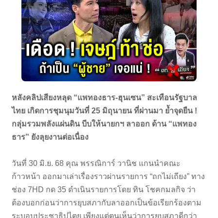
หลังคลิปเสียงหลุด “แพทองธาร-ฮุนเซน” สะเทือนรัฐบาล
ไทย เกิดการชุมนุมวันที่ 25 มิถุนายน ที่ผ่านมา ย้ำจุดยืน !
กลุ่มรวมพลังแผ่นดิน บีบให้นายกฯ ลาออก ด้าน “แพทอง
ธาร” ยังลุยงานต่อเนื่อง
วันที่ 30 มิ.ย. 68 คุณ พรรณิการ์ วานิช แกนนำคณะ
ก้าวหน้า ออกมาเล่าเรื่องราวผ่านรายการ “ถกไม่เถียง” ทาง
ช่อง 7HD กด 35 ดำเนินรายการโดย ทิน โชคกมลกิจ ว่า
ต้องบอกก่อนว่าการยุบสภากับลาออกเป็นข้อเรียกร้องตาม
ระบอบประชาธิปไตย เพียงแต่ตนเห็นว่าการยุบสภาดีกว่า