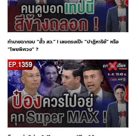
ทำนายฉากจบ “ฮั้ว สว.” ! เลขตรงเป๊ะ “ปาฏิหาริย์” หรือ
“โพยพิศวง” ?