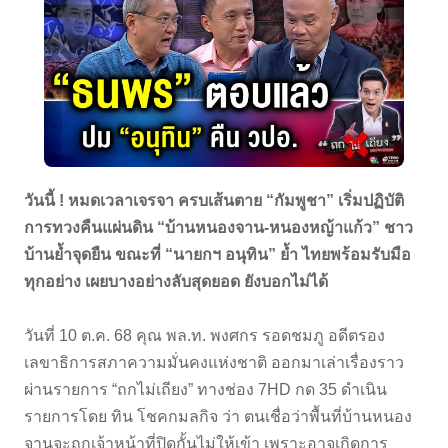
วันนี้ ! หมดเวลาเจรจา ครบเส้นตาย “กัมพูชา” เริ่มปฏิบัติ
การทวงคืนแผ่นดิน “บ้านหนองจาน-หนองหญ้าแก้ว” ชาว
บ้านย้ำจุดยืน ขณะที่ “นายกฯ อนุทิน” ย้ำ ไทยพร้อมรับมือ
ทุกอย่าง เผยบางอย่างลับสุดยอด ยังบอกไม่ได้
วันที่ 10 ต.ค. 68 คุณ พล.ท. พงศกร รอดชมภู อดีตรอง
เลขาธิการสภาความมั่นคงแห่งชาติ ออกมาเล่าเรื่องราว
ผ่านรายการ “ถกไม่เถียง” ทางช่อง 7HD กด 35 ดำเนิน
รายการโดย ทิน โชคกมลกิจ ว่า ตนเชื่อว่าพื้นที่บ้านหนอง
จานจะถูกเจ้าหน้าที่ปิดกั้นไม่ให้เข้า เพราะอาจเกิดการ