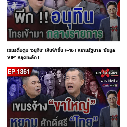
เขมรตื่นตูม ‘อนุทิน’ เหินฟ้าขึ้น F-16 ! หยามรัฐบาล ‘ข้อมูล
VIP’ หลุดทะลัก !