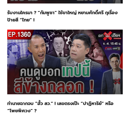
รับงานใครมา ? “กัมพูชา” ใช้ขาใหญ่ หยามศักดิ์ศรี กุเรื่อง
ป้ายสี “ไทย” !
ทำนายฉากจบ “ฮั้ว สว.” ! เลขตรงเป๊ะ “ปาฏิหาริย์” หรือ
“โพยพิศวง” ?