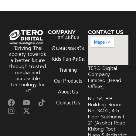
COMPANY
CONTACT US
ถกไม่เถียง
“Driving Thai
เงินทองของจริง
society towards
Kids Fun คิดฝัน
a better future
through trusted
TERO Digital
Training
media and
Company
accessible
Limited (Head
Our Products
technology for
Office)
all”
About Us
No. 54, B.B.
Contact Us
Building Room
No. 3402, 4th
Floor Sukhumvit
21 (Asoke) Road
Khlong Toei
Nuea Subdistrict