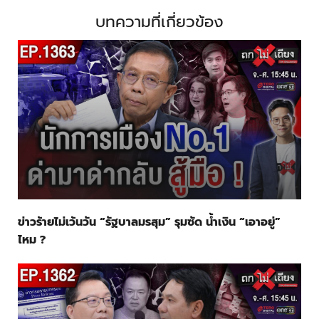
บทความที่เกี่ยวข้อง
ข่าวร้ายไม่เว้นวัน “รัฐบาลมรสุม” รุมซัด น้ำเงิน “เอาอยู่”
ไหม ?