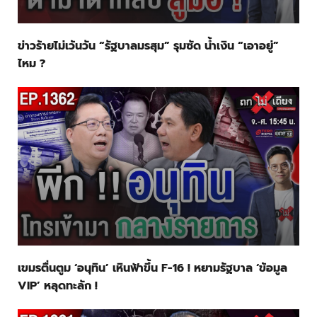
ข่าวร้ายไม่เว้นวัน “รัฐบาลมรสุม” รุมซัด น้ำเงิน “เอาอยู่”
ไหม ?
เขมรตื่นตูม ‘อนุทิน’ เหินฟ้าขึ้น F-16 ! หยามรัฐบาล ‘ข้อมูล
VIP’ หลุดทะลัก !