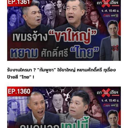
รับงานใครมา ? “กัมพูชา” ใช้ขาใหญ่ หยามศักดิ์ศรี กุเรื่อง
ป้ายสี “ไทย” !