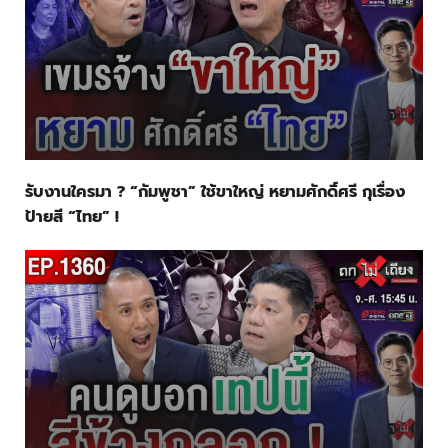
รับงานใครมา ? “กัมพูชา” ใช้ขาใหญ่ หยามศักดิ์ศรี กุเรื่อง
ป้ายสี “ไทย” !