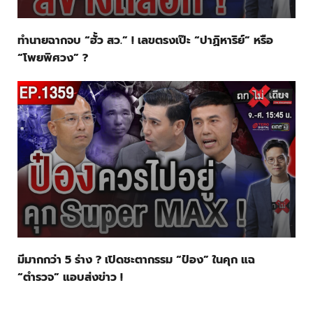
ทำนายฉากจบ “ฮั้ว สว.” ! เลขตรงเป๊ะ “ปาฏิหาริย์” หรือ
“โพยพิศวง” ?
มีมากกว่า 5 ร่าง ? เปิดชะตากรรม “ป๋อง” ในคุก แฉ
“ตำรวจ” แอบส่งข่าว !