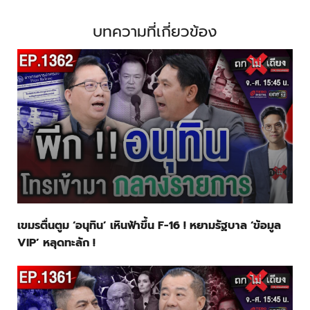
บทความที่เกี่ยวข้อง
เขมรตื่นตูม ‘อนุทิน’ เหินฟ้าขึ้น F-16 ! หยามรัฐบาล ‘ข้อมูล
VIP’ หลุดทะลัก !