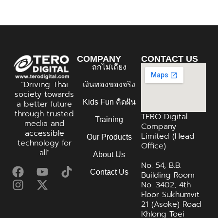
COMPANY
CONTACT US
ถกไม่เถียง
“Driving Thai
เงินทองของจริง
society towards
Kids Fun คิดฝัน
a better future
through trusted
TERO Digital
Training
media and
Company
accessible
Limited (Head
Our Products
technology for
Office)
all”
About Us
No. 54, B.B.
Contact Us
Building Room
No. 3402, 4th
Floor Sukhumvit
21 (Asoke) Road
Khlong Toei