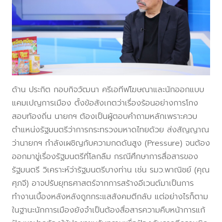
ด้าน ประกิต กอบกิจวัฒนา ครีเอทีฟโฆษณาและนักออกแบบ
แคมเปญการเมือง ตั้งข้อสังเกตว่าเรื่องร้อนอย่างการโกง
สอบท้องถิ่น นายกฯ ต้องเป็นผู้ตอบคำถามหลักเพราะควบ
ตำแหน่งรัฐมนตรีว่าการกระทรวงมหาดไทยด้วย ส่งสัญญาณ
ว่านายกฯ กำลังเผชิญกับความกดดันสูง (Pressure) จนต้อง
ออกมาขู่เรื่องรัฐมนตรีที่โลกลืม กรณีศึกษาการสื่อสารของ
รัฐมนตรี วิเคราะห์ว่ารัฐมนตรีบางท่าน เช่น รมว.พาณิชย์ (คุณ
ศุภจี) อาจปรับยุทธศาสตร์จากการสร้างอีเวนต์มาเป็นการ
ทำงานเบื้องหลังหลังถูกกระแสสังคมตีกลับ แต่อย่างไรก็ตาม
ในฐานะนักการเมืองยังจำเป็นต้องสื่อสารความคืบหน้าการแก้