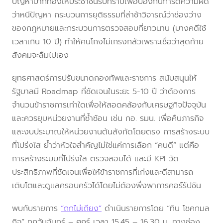
ปัญหาปากท้องให้ประชาชนรับทราบเพื่อป้องกันการตีความผิด
ว่าหนีปัญหา กระบวนการยุติธรรมที่ล่าช้าวิจารณ์ว่าช่องว่าง
ของกฎหมายและกระบวนการตรวจสอบที่ยาวนาน (บางคดีใช้
เวลาเกิน 10 ปี) ทำให้คนโกงไม่เกรงกลัวเพราะเชื่อว่าสุดท้าย
สังคมจะลืมไปเอง
ยุทธศาสตร์การปรับขนาดกองทัพและราชการ สนับสนุนให้
รัฐบาลมี Roadmap ที่ชัดเจนในระยะ 5-10 ปี ว่าต้องการ
จำนวนข้าราชการเท่าใดเพื่อให้สอดคล้องกับเศรษฐกิจปัจจุบัน
และควรยุบหน่วยงานที่ซ้ำซ้อน เช่น กอ. รมน. เพื่อคืนภารกิจ
และงบประมาณให้หน่วยงานต้นสังกัดโดยตรง การสร้างระบบ
ที่โปร่งใส ย้ำว่าหัวใจสำคัญไม่ใช่แค่การเลือก “คนดี” แต่คือ
การสร้างระบบที่โปร่งใส ตรวจสอบได้ และมี KPI วัด
ประสิทธิภาพที่ชัดเจนเพื่อให้ข้าราชการที่เก่งและดีสามารถ
เติบโตและดูแลครอบครัวได้โดยไม่ต้องพึ่งพาการคอร์รัปชัน
พบกับรายการ
“ถกไม่เถียง”
ดำเนินรายการโดย “ทิน โชคกมล
กิจ” ทุกวันจันทร์ – ศุกร์ เวลา 15.45 – 16.30 น. ทางช่อง