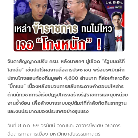
จับตาสัญญาณปรับ ครม. หลังนายกฯ ขู่เชือด “รัฐมนตรีที่
โลกลืม” เซ่นปมไร้ผลงานสื่อสารประชาชน พร้อมระเบิดศึก
ปราบโกงสอบท้องถิ่นมูลค่า 4,600 ล้านบาท ที่ส่อเค้าสาวถึง
“บิ๊กเนม” เบื้องหลังขบวนการสลับกระดาษคำตอบมโหฬาร
ด้านนักวิชาการจี้เร่งปฏิรูปโครงสร้างรัฐราชการและยุบหน่วย
งานซ้ำซ้อน เพื่อล้างบางระบบอุปถัมภ์ที่กำลังกัดกินรากฐาน
และงบประมาณของประเทศอย่างรุนแรง
วันที่ 8 ก.ค. 69 วรนัยน์ วาณิชกะ อาจารย์พิเศษ วิชาการ
สื่อสารทางการเมือง มหาวิทยาลัยธรรมศาสตร์