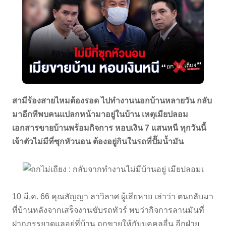
สามีร้องสายไหมต้องรอด ไปทำงานนอกบ้านหลายวัน กลับ
มาอีกทีพบคนแปลกหน้ามาอยู่ในบ้าน เหตุเมียปลอม
เอกสารขายบ้านพร้อมกิจการ หอบเงิน 7 แสนหนี ทุกวันนี้
เจ้าตัวไม่มีที่ซุกหัวนอน ต้องอยู่กินในรถที่ปั๊มน้ำมัน
10 มี.ค. 66 คุณสัญญา ลาวิลาศ ผู้เสียหาย เล่าว่า ตนกลับมา
ที่บ้านหลังจากเสร็จงานขับรถทัวร์ พบว่ากิจการลานมันที่
ฝากภรรยาดูแลอยู่ที่บ้าน ถูกขายให้กับบุคคลอื่น อีกฝ่าย