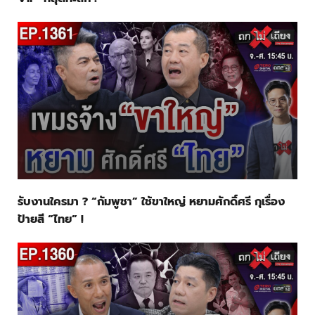
รับงานใครมา ? “กัมพูชา” ใช้ขาใหญ่ หยามศักดิ์ศรี กุเรื่อง
ป้ายสี “ไทย” !