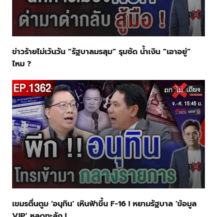
ข่าวร้ายไม่เว้นวัน “รัฐบาลมรสุม” รุมซัด น้ำเงิน “เอาอยู่”
ไหม ?
เขมรตื่นตูม ‘อนุทิน’ เหินฟ้าขึ้น F-16 ! หยามรัฐบาล ‘ข้อมูล
VIP’ หลุดทะลัก !