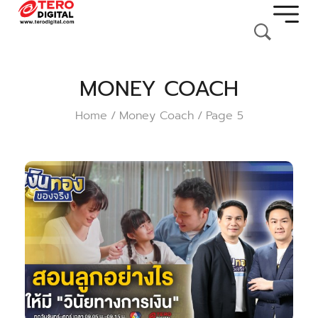
MONEY COACH
Home
Money Coach
Page 5
/
/