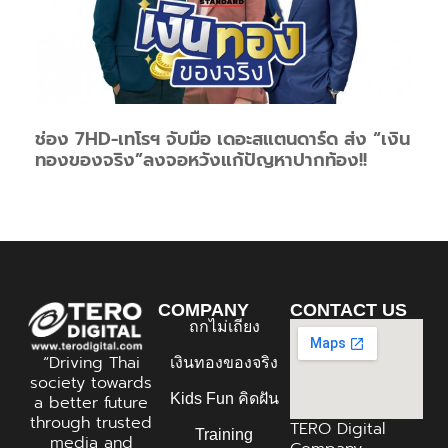
ช่อง 7HD-เทโรฯ จับมือ เดอะสแตนดาร์ด ส่ง “เงิน
ทองของจริง”ลงจอหวังแก้ปัญหาปากท้อง!!
COMPANY
CONTACT US
ถกไม่เถียง
“Driving Thai
เงินทองของจริง
society towards
Kids Fun คิดฝัน
a better future
through trusted
TERO Digital
Training
media and