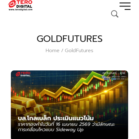
GOLDFUTURES
Home
GoldFutures
/