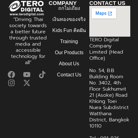
COMPANY
CONTACT US
ถกไม่เถียง
“Driving Thai
เงินทองของจริง
society towards
Kids Fun คิดฝัน
a better future
through trusted
TERO Digital
Training
media and
Company
accessible
Limited (Head
Our Products
technology for
Office)
all”
About Us
No. 54, B.B.
Contact Us
Building Room
No. 3402, 4th
Floor Sukhumvit
21 (Asoke) Road
Khlong Toei
Nuea Subdistrict
Watthana
District, Bangkok
10110