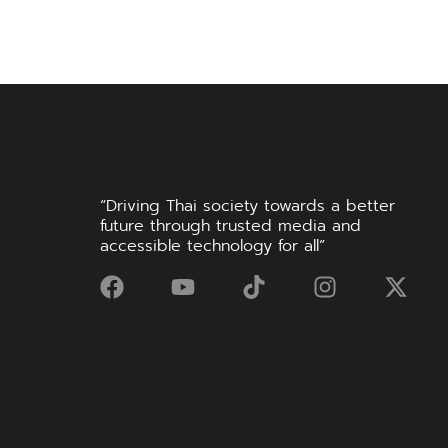
สิทธิ 9 หมื่น หรือ
ดอก 0%
“Driving Thai society towards a better
future through trusted media and
accessible technology for all”