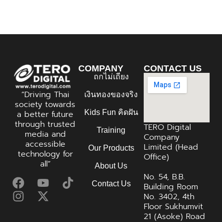
COMPANY
CONTACT US
ถกไม่เถียง
“Driving Thai
เงินทองของจริง
society towards
Kids Fun คิดฝัน
a better future
through trusted
TERO Digital
Training
media and
Company
accessible
Limited (Head
Our Products
technology for
Office)
all”
About Us
No. 54, B.B.
Contact Us
Building Room
No. 3402, 4th
Floor Sukhumvit
21 (Asoke) Road