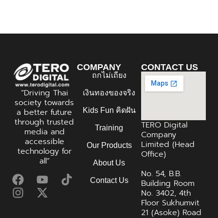
COMPANY
CONTACT US
ถกไม่เถียง
“Driving Thai
เงินทองของจริง
society towards
Kids Fun คิดฝัน
a better future
through trusted
TERO Digital
Training
media and
Company
accessible
Limited (Head
Our Products
technology for
Office)
all”
About Us
No. 54, B.B.
Contact Us
Building Room
No. 3402, 4th
Floor Sukhumvit
21 (Asoke) Road