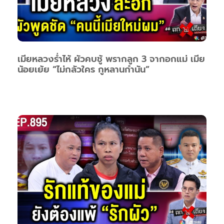
เมียหลวงร่ำไห้ ผัวคบชู้ พรากลูก 3 จากอกแม่ เมีย
น้อยเย้ย “ไม่กลัวใคร กูหลานกำนัน”