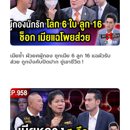
เมียช้ำ ผัวยศผู้กอง ซุกเมีย 6 ลูก 16 แฉผัวรับ
ส่วย ถูกบังคับปิดปาก ขู่เอาชีวิต !