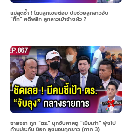
แม่สุดช้ำ ! โดนลูกเขยต่อย ปมช่วยลูกสาวจับ
“กิ๊ก” คดีพลิก ลูกสาวเข้าข้างผัว ?
ชายชรา ถูก “ตร.” บุกจับคาสตู “เมียเก่า” พุ่งไป
ค้านประกัน ช็อก ลุงนอนคุกยาว (ภาค 3)