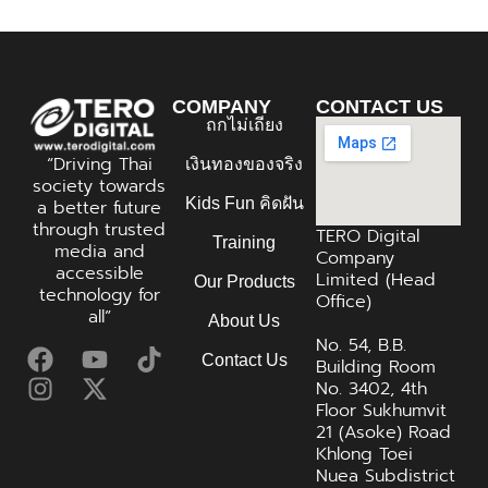
COMPANY
CONTACT US
ถกไม่เถียง
“Driving Thai
เงินทองของจริง
society towards
Kids Fun คิดฝัน
a better future
through trusted
TERO Digital
Training
media and
Company
accessible
Limited (Head
Our Products
technology for
Office)
all”
About Us
No. 54, B.B.
Contact Us
Building Room
No. 3402, 4th
Floor Sukhumvit
21 (Asoke) Road
Khlong Toei
Nuea Subdistrict