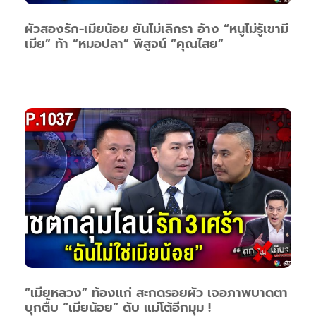
ผัวสองรัก-เมียน้อย ยันไม่เลิกรา อ้าง “หนูไม่รู้เขามี
เมีย” ท้า “หมอปลา” พิสูจน์ “คุณไสย”
“เมียหลวง” ท้องแก่ สะกดรอยผัว เจอภาพบาดตา
บุกตื้บ “เมียน้อย” ดับ แม่โต้อีกมุม !