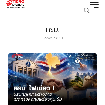
ครม.
Home
ครม.
/