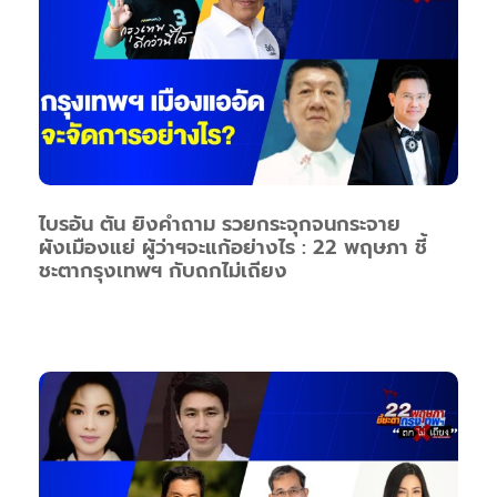
ไบรอัน ตัน ยิงคำถาม รวยกระจุกจนกระจาย
ผังเมืองแย่ ผู้ว่าฯจะแก้อย่างไร : 22 พฤษภา ชี้
ชะตากรุงเทพฯ กับถกไม่เถียง