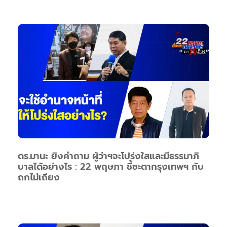
ดร.มานะ ยิงคำถาม ผู้ว่าฯจะโปร่งใสและมีธรรมาภิ
บาลได้อย่างไร : 22 พฤษภา ชี้ชะตากรุงเทพฯ กับ
ถกไม่เถียง