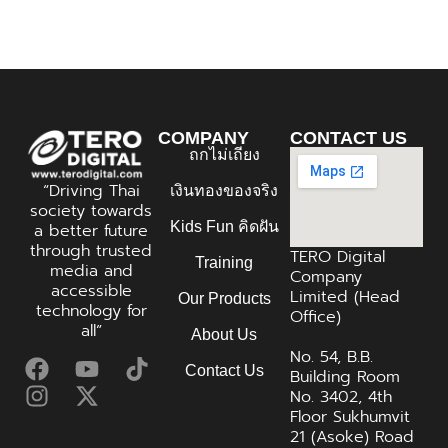
COMPANY
CONTACT US
ถกไม่เถียง
“Driving Thai
เงินทองของจริง
society towards
Kids Fun คิดฝัน
a better future
through trusted
TERO Digital
Training
media and
Company
accessible
Limited (Head
Our Products
technology for
Office)
all”
About Us
No. 54, B.B.
Contact Us
Building Room
No. 3402, 4th
Floor Sukhumvit
21 (Asoke) Road