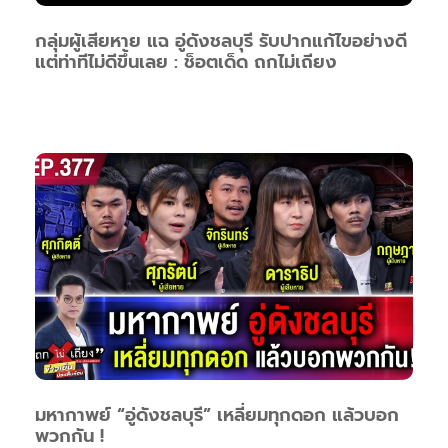
กลุ่มผู้เสียหาย แฉ อู่ดังชลบุรี รับปากแก้ไขอย่างดี
แต่ท่าทีไม่ดีขึ้นเลย : ช็อตเด็ด ถกไม่เถียง
มหากาพย์ “อู่ดังชลบุรี” เหลี่ยมทุกดอก แล้วบอก
พวกกัน !