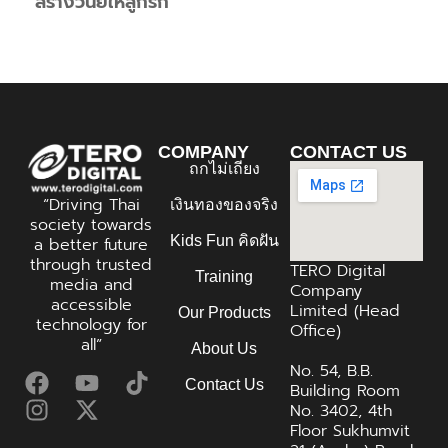
สร้างวินัยให้ลูกรัก
COMPANY
CONTACT US
ถกไม่เถียง
“Driving Thai
เงินทองของจริง
society towards
Kids Fun คิดฝัน
a better future
through trusted
TERO Digital
Training
media and
Company
accessible
Limited (Head
Our Products
technology for
Office)
all”
About Us
No. 54, B.B.
Contact Us
Building Room
No. 3402, 4th
Floor Sukhumvit