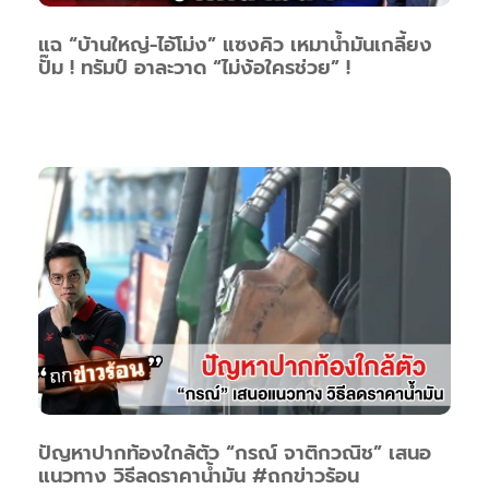
แฉ “บ้านใหญ่-ไอ้โม่ง” แซงคิว เหมาน้ำมันเกลี้ยง
ปั๊ม ! ทรัมป์ อาละวาด “ไม่ง้อใครช่วย” !
ปัญหาปากท้องใกล้ตัว “กรณ์ จาติกวณิช” เสนอ
แนวทาง วิธีลดราคาน้ำมัน #ถกข่าวร้อน