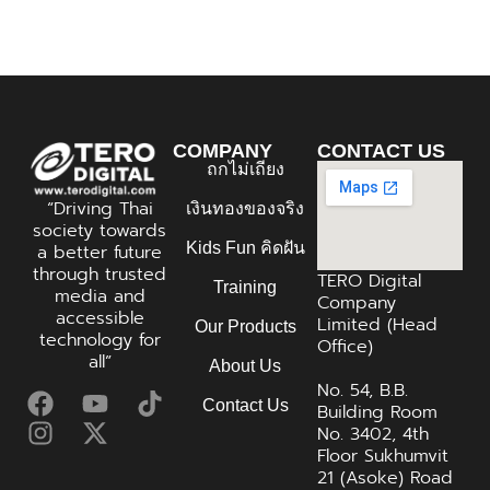
COMPANY
CONTACT US
ถกไม่เถียง
“Driving Thai
เงินทองของจริง
society towards
Kids Fun คิดฝัน
a better future
through trusted
TERO Digital
Training
media and
Company
accessible
Limited (Head
Our Products
technology for
Office)
all”
About Us
No. 54, B.B.
Contact Us
Building Room
No. 3402, 4th
Floor Sukhumvit
21 (Asoke) Road