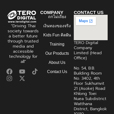
COMPANY
CONTACT US
ถกไม่เถียง
“Driving Thai
เงินทองของจริง
society towards
Kids Fun คิดฝัน
a better future
through trusted
TERO Digital
Training
media and
Company
accessible
Limited (Head
Our Products
technology for
Office)
all”
About Us
No. 54, B.B.
Contact Us
Building Room
No. 3402, 4th
Floor Sukhumvit
21 (Asoke) Road
Khlong Toei
Nuea Subdistrict
Watthana
District, Bangkok