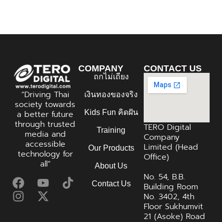
COMPANY
CONTACT US
ถกไม่เถียง
“Driving Thai
เงินทองของจริง
society towards
Kids Fun คิดฝัน
a better future
through trusted
TERO Digital
Training
media and
Company
accessible
Limited (Head
Our Products
technology for
Office)
all”
About Us
No. 54, B.B.
Contact Us
Building Room
No. 3402, 4th
Floor Sukhumvit
21 (Asoke) Road