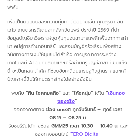
ฟาร์ม
เพื่อเป็นต้นแบบของความทุ่มเท ตัวอย่างเช่น คุณสุริยา ขัน
แก้ว เกษตรกรดีเด่นจากจังหวัดแพร่ ประจำปี 2569 ที่นำ
ข้อมูลบัญชีมาวิเคราะห์จุดคุ้มทุนจนสามารถพลิกฟื้นจากการทำ
นาเคมีสู่การทำนาอินทรีย์ และสอนบัญชีครัวเรือนเพื่อสร้าง
วินัยทางการเงินให้ชุมชนได้สำเร็จ การบูรณาการระหว่าง
เทคโนโลยี AI อันทันสมัยและเครือข่ายครูบัญชีอาสาที่เข้มแข็ง
นี้ จะเป็นกลไกสำคัญที่ช่วยขับเคลื่อนเศรษฐกิจฐานรากและแก้
ปัญหาหนี้สินให้เกษตรกรไทยได้อย่างยั่งยืน
พบกับ
“ทิน โชคกมลกิจ”
และ
“โค้ชหนุ่ม”
ได้ใน
“
เงินทอง
ของจริง
”
ออกอากาศทาง
ช่อง one31 ทุกวันจันทร์ – ศุกร์ เวลา
08.15 – 08.25 น.
รับชมรีรันได้ทางช่อง
GMM25 เวลา 10.30 – 10.40 น.
และ
ช่องทางออนไลน์
TERO Digital