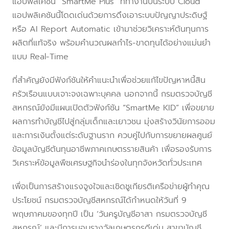
แอปพลิเคชัน “SmartMe Plus” ที่ทำงานบนระบบ Cloud
แอปพลิเคชันนี้โดดเด่นด้วยการดึงเอาระบบปัญญาประดิษฐ์
หรือ AI Report Automatic เข้ามาช่วยวิเคราะห์ต้นทุนการ
ผลิตที่แท้จริง พร้อมคำนวณผลกำไร-ขาดทุนได้อย่างแม่นยำ
แบบ Real-Time
ที่สำคัญยังมีฟังก์ชันให้คำแนะนำเพื่อช่วยแก้ไขปัญหาหนี้สิน
ครัวเรือนแบบเจาะจงเฉพาะบุคคล นอกจากนี้ กรมตรวจบัญชี
สหกรณ์ยังมีแผนเปิดตัวฟังก์ชัน “SmartMe KID” เพื่อขยาย
ผลการทำบัญชีไปสู่กลุ่มเด็กและเยาวชน มุ่งสร้างวินัยการออม
และการเงินตั้งแต่ระดับฐานราก ควบคู่ไปกับการขยายผลศูนย์
ข้อมูลบัญชีต้นทุนอาชีพภาคเกษตรรายสินค้า เพื่อรองรับการ
วิเคราะห์ข้อมูลพืชเศรษฐกิจนำร่องในทุกจังหวัดทั่วประเทศ
เพื่อเป็นการสร้างแรงจูงใจและเชิดชูเกียรติเครือข่ายผู้ทำคุณ
ประโยชน์ กรมตรวจบัญชีสหกรณ์ได้กำหนดให้วันที่ 9
พฤษภาคมของทุกปี เป็น ‘วันครูบัญชีอาสา กรมตรวจบัญชี
สหกรณ์’ และมีการมอบรางวัลเกษตรกรดีเด่น สาขาบัญชี