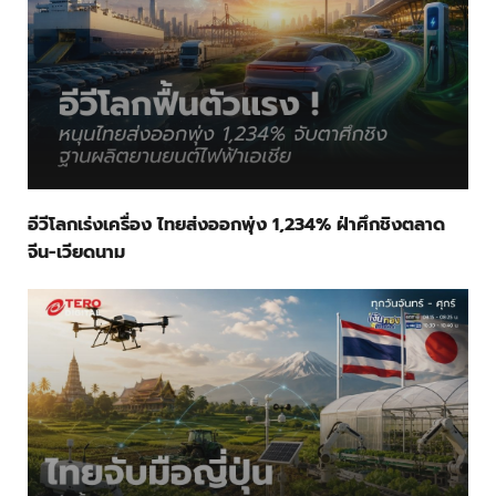
อีวีโลกเร่งเครื่อง ไทยส่งออกพุ่ง 1,234% ฝ่าศึกชิงตลาด
จีน-เวียดนาม