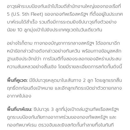
อาวุธฝ่าระบบป้องกันเข้าไปโจมตีสำนักงานใหญ่ของกองเรือที่
5 (U.S. 5th Fleet) ของกองทัพเรือสหรัฐฯ ที่ตั้งอยู่ในประเทศ
บาห์เรนได้สำเร็จ รวมถึงมีการระดมยิงขีปนาวุธทิ้งตัวอย่าง
น้อย 10 ลูกมุ่งเป้าไปยังประเทศคูเวตในวันเดียวกัน
อย่างไรก็ตาม ทางกองบัญชาการกลางสหรัฐฯ ได้ออกมาฉีก
หน้าข้อกล่าวอ้างดังกล่าวอย่างทันควัน พร้อมกางข้อมูลหลัก
ฐานเชิงประจักษ์ว่า การโจมตีทั้งสองระลอกของอิหร่านประสบ
ความล้มเหลวอย่างสิ้นเชิง โดยมีรายละเอียดการสกัดกั้นดังนี้
พื้นที่คูเวต:
มีขีปนาวุธหลุดมาในเส้นทาง 2 ลูก โดยลูกแรกสิ้น
ฤทธิ์ตกก่อนถึงเป้าหมาย และอีกลูกเกิดระเบิดฆ่าตัวตายกลาง
อากาศไปเอง
พื้นที่บาห์เรน:
ขีปนาวุธ 3 ลูกที่มุ่งเป้าถล่มฐานทัพเรือสหรัฐฯ
ถูกระบบป้องกันภัยทางอากาศร่วมของกองทัพสหรัฐฯ และ
กองทัพบาห์เรน ตรวจจับและยิงสกัดกั้นทำลายทิ้งในทันที