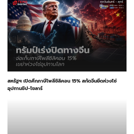
สหรัฐฯ เปิดศึกภาษีโพลีซิลิคอน 15% สกัดจีนยึดห่วงโซ่
อุปทานชิป-โซลาร์