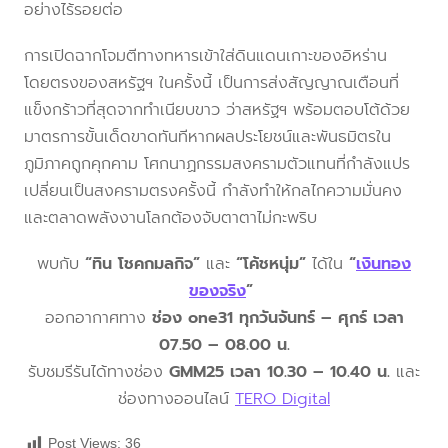
อย่างไร้รอยต่อ
การเปิดฉากโจมตีทางทหารเข้าใส่ดินแดนเกาะของอิหร่าน
โดยตรงของสหรัฐฯ ในครั้งนี้ เป็นการส่งสัญญาณเตือนที่
แข็งกร้าวที่สุดจากทำเนียบขาว ว่าสหรัฐฯ พร้อมตอบโต้ด้วย
มาตรการขั้นเด็ดขาดทันทีหากผลประโยชน์และพันธมิตรใน
ภูมิภาคถูกคุกคาม โศกนาฏกรรมสงครามตัวแทนที่กำลังแปร
เปลี่ยนเป็นสงครามตรงครั้งนี้ กำลังทำให้กลไกความมั่นคง
และตลาดพลังงานโลกต้องจับตาตาไม่กะพริบ
พบกับ
“ทิน โชคกมลกิจ”
และ
“โค้ชหนุ่ม”
ได้ใน
“
เงินทอง
ของจริง
”
ออกอากาศทาง
ช่อง one31 ทุกวันจันทร์ – ศุกร์ เวลา
07.50 – 08.00 น.
รับชมรีรันได้ทางช่อง
GMM25 เวลา 10.30 – 10.40 น.
และ
ช่องทางออนไลน์
TERO Digital
Post Views:
36