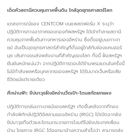
เด็ดหัวสถานีควบคุมภาคพื้นดิน ใกล้จุดยุทธศาสตร์โลก
แถลงการณ์ของ CENTCOM บนแพลตฟอร์ม X ระบุว่า
ปฏิบัติการทางอากาศของกองทัพสหรัฐฯ ได้เข้าทำลายสถานี
ควบคุมภาคพื้นดินทางทหารของอิหร่าน ซึ่งตั้งอยู่บนเกาะเก
ชม์ อันเป็นจุดยุทธศาสตร์สำคัญที่ตั้งอยู่ใกล้กับช่องแคบฮอร์
มุซ เส้นทางขนส่งพลังงานที่สำคัญของโลก ทั้งนี้ ฝั่งสหรัฐฯ
ยืนยันหนักแน่นว่า จากปฏิบัติการตอบโต้ข้ามพรมแดนในครั้งนี้
ไม่มีกำลังพลหรือบุคลากรของสหรัฐฯ ได้รับบาดเจ็บหรือเสีย
ชีวิตแม้แต่รายเดียว
ศึกน่านฟ้า: ขีปนาวุธฝั่งอิหร่านวืดเป้า-โดนสกัดยกแผง
ปฏิบัติการถล่มเกาะเกชม์ของสหรัฐฯ เกิดขึ้นหลังจากที่กอง
กำลังพิทักษ์ปฏิวัติอิสลามของอิหร่าน (IRGC) ได้เปิดฉากยิง
ขีปนาวุธทิ้งตัวและโดรนกระจายการโจมตีไปยังประเทศเพื่อน
บ้าน โดยทาง IRGC ได้ออกมาอ้างความสำเร็จว่า สามารถส่ง