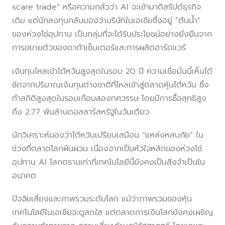
scare trade” หรือความกลัวว่า AI จะเข้ามาดิสรัปต์ธุรกิจ
เดิม แต่นักลงทุนกลับมองว่าบริษัทในเอเชียซึ่งอยู่ “ต้นน้ำ”
ของห่วงโซ่อุปทาน เป็นกลุ่มที่จะได้รับประโยชน์อย่างยั่งยืนจาก
การขยายตัวของดาต้าเซ็นเตอร์และการผลิตฮาร์ดแวร์
เงินทุนไหลเข้าไต้หวันสูงสุดในรอบ 20 ปี ความเชื่อมั่นนี้เห็นได้
ชัดจากปริมาณเงินทุนต่างชาติที่ไหลเข้าสู่ตลาดหุ้นไต้หวัน ซึ่ง
ทำสถิติสูงสุดในรอบเกือบสองทศวรรษ โดยมีการซื้อสุทธิสูง
ถึง 2.77 พันล้านดอลลาร์สหรัฐในวันเดียว
นักวิเคราะห์มองว่าไต้หวันเปรียบเสมือน “แหล่งหลบภัย” ใน
ช่วงที่ตลาดโลกผันผวน เนื่องจากเป็นหัวใจหลักของห่วงโซ่
อุปทาน AI โลกตราบเท่าที่เทคโนโลยีนี้ยังคงเป็นสิ่งจำเป็นใน
อนาคต
ปัจจัยเสี่ยงและภาพรวมระดับโลก แม้ว่าภาพรวมของหุ้น
เทคโนโลยีในเอเชียจะดูสดใส แต่ตลาดการเงินโลกยังคงเผชิญ