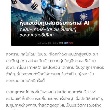
สงครามเทคโนโลยี: ในขณะที่โลกกำลังหมุนเข้าสู่ยุคปัญญา
ประดิษฐ์ (AI) อย่างเต็มตัว ตลาดหุ้นในภูมิภาคเอเชียโดย
เฉพาะ ญี่ปุ่น เกาหลีใต้ และไต้หวัน ได้กลายเป็นจุดยุทธศาสตร์
สำคัญที่นักลงทุนทั่วโลกให้การยอมรับว่าเป็น “ผู้ชนะ” ใน
สงครามเทคโนโลยีครั้งนี้
ปรากฏการณ์ที่เกิดขึ้นในช่วงปลายเดือนกุมภาพันธ์ 2569
สะท้อนให้เห็นถึงการเปลี่ยนแปลงครั้งใหญ่ เมื่อดัชนีหุ้นสำคัญ
ในภูมิภาคต่างพากันทำสถิติสูงสุดใหม่เป็นประวัติการณ์อย่าง