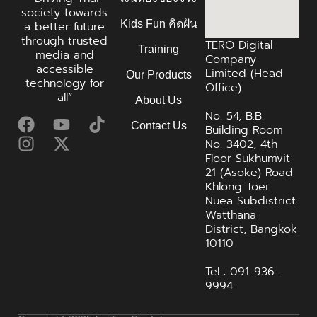
society towards
Kids Fun คิดฝัน
a better future
through trusted
TERO Digital
Training
media and
Company
accessible
Limited (Head
Our Products
technology for
Office)
all”
About Us
No. 54, B.B.
Contact Us
Building Room
No. 3402, 4th
Floor Sukhumvit
21 (Asoke) Road
Khlong Toei
Nuea Subdistrict
Watthana
District, Bangkok
10110
Tel : 091-936-
9994