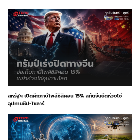
สหรัฐฯ เปิดศึกภาษีโพลีซิลิคอน 15% สกัดจีนยึดห่วงโซ่
อุปทานชิป-โซลาร์