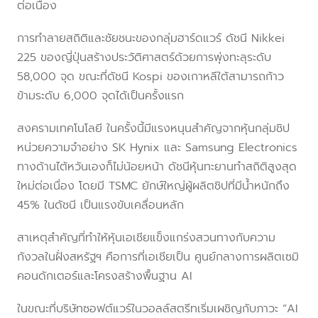
ต่อเนื่อง
การทำลายสถิติและชัยชนะของกลุ่มฮาร์ดแวร์ ดัชนี Nikkei
225 ของญี่ปุ่นสร้างประวัติศาสตร์ด้วยการพุ่งทะลุระดับ
58,000 จุด ขณะที่ดัชนี Kospi ของเกาหลีใต้สามารถก้าว
ข้ามระดับ 6,000 จุดได้เป็นครั้งแรก
สงครามเทคโนโลยี ในครั้งนี้มีแรงหนุนสำคัญจากหุ้นกลุ่มชิป
หน่วยความจำอย่าง SK Hynix และ Samsung Electronics
ทางด้านไต้หวันเองก็ไม่น้อยหน้า ดัชนีหุ้นทะยานทำสถิติสูงสุด
ใหม่ต่อเนื่อง โดยมี TSMC ยักษ์ใหญ่ผู้ผลิตชิปที่มีน้ำหนักถึง
45% ในดัชนี เป็นแรงขับเคลื่อนหลัก
สาเหตุสำคัญที่ทำให้หุ้นเอเชียแข็งแกร่งสวนทางกับความ
กังวลในฝั่งสหรัฐฯ คือการที่เอเชียเป็น ศูนย์กลางการผลิตเซมิ
คอนดักเตอร์และโครงสร้างพื้นฐาน AI
ในขณะที่บริษัทซอฟต์แวร์ในวอลล์สตรีทเริ่มเผชิญกับภาวะ “AI