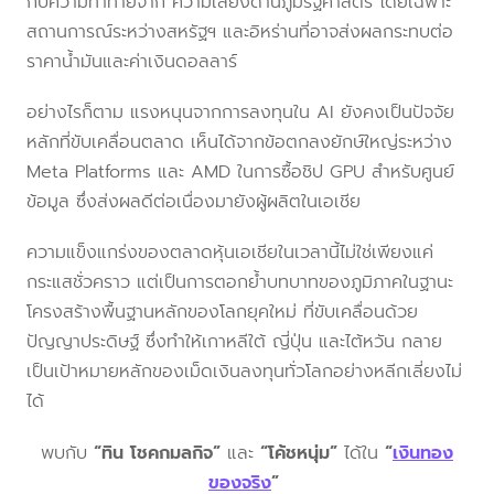
กับความท้าทายจาก ความเสี่ยงด้านภูมิรัฐศาสตร์ โดยเฉพาะ
สถานการณ์ระหว่างสหรัฐฯ และอิหร่านที่อาจส่งผลกระทบต่อ
ราคาน้ำมันและค่าเงินดอลลาร์
อย่างไรก็ตาม แรงหนุนจากการลงทุนใน AI ยังคงเป็นปัจจัย
หลักที่ขับเคลื่อนตลาด เห็นได้จากข้อตกลงยักษ์ใหญ่ระหว่าง
Meta Platforms และ AMD ในการซื้อชิป GPU สำหรับศูนย์
ข้อมูล ซึ่งส่งผลดีต่อเนื่องมายังผู้ผลิตในเอเชีย
ความแข็งแกร่งของตลาดหุ้นเอเชียในเวลานี้ไม่ใช่เพียงแค่
กระแสชั่วคราว แต่เป็นการตอกย้ำบทบาทของภูมิภาคในฐานะ
โครงสร้างพื้นฐานหลักของโลกยุคใหม่ ที่ขับเคลื่อนด้วย
ปัญญาประดิษฐ์ ซึ่งทำให้เกาหลีใต้ ญี่ปุ่น และไต้หวัน กลาย
เป็นเป้าหมายหลักของเม็ดเงินลงทุนทั่วโลกอย่างหลีกเลี่ยงไม่
ได้
พบกับ
“ทิน โชคกมลกิจ”
และ
“โค้ชหนุ่ม”
ได้ใน
“
เงินทอง
ของจริง
”