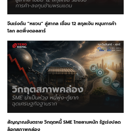
จีนเร่งดัน “หยวน” สู่สากล เชื่อม 12 สกุลเงิน หนุนการค้า
โลก ลดพึ่งดอลลาร์
สัญญาณอันตราย วิกฤตหนี้ SME ไทยลามหนัก รัฐเร่งปลด
ล็อกสภาพคล่อง