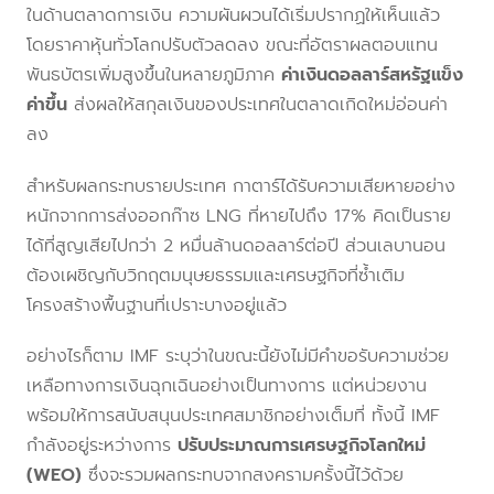
ในด้านตลาดการเงิน ความผันผวนได้เริ่มปรากฏให้เห็นแล้ว
โดยราคาหุ้นทั่วโลกปรับตัวลดลง ขณะที่อัตราผลตอบแทน
พันธบัตรเพิ่มสูงขึ้นในหลายภูมิภาค
ค่าเงินดอลลาร์สหรัฐแข็ง
ค่าขึ้น
ส่งผลให้สกุลเงินของประเทศในตลาดเกิดใหม่อ่อนค่า
ลง
สำหรับผลกระทบรายประเทศ กาตาร์ได้รับความเสียหายอย่าง
หนักจากการส่งออกก๊าซ LNG ที่หายไปถึง 17% คิดเป็นราย
ได้ที่สูญเสียไปกว่า 2 หมื่นล้านดอลลาร์ต่อปี ส่วนเลบานอน
ต้องเผชิญกับวิกฤตมนุษยธรรมและเศรษฐกิจที่ซ้ำเติม
โครงสร้างพื้นฐานที่เปราะบางอยู่แล้ว
อย่างไรก็ตาม IMF ระบุว่าในขณะนี้ยังไม่มีคำขอรับความช่วย
เหลือทางการเงินฉุกเฉินอย่างเป็นทางการ แต่หน่วยงาน
พร้อมให้การสนับสนุนประเทศสมาชิกอย่างเต็มที่ ทั้งนี้ IMF
กำลังอยู่ระหว่างการ
ปรับประมาณการเศรษฐกิจโลกใหม่
(WEO)
ซึ่งจะรวมผลกระทบจากสงครามครั้งนี้ไว้ด้วย