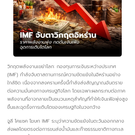
วิกฤตพลังงานเขย่าโลก: กองทุนการเงินระหว่างประเทศ
(IMF) กำลังจับตาสถานการณ์ความขัดแย้งในอิหร่านอย่าง
ใกล้ชิด เนื่องจากสงครามครั้งนี้กำลังส่งสัญญาณอันตราย
ต่อความมั่นคงทางเศรษฐกิจโลก โดยเฉพาะผลกระทบต่อภาค
พลังงานที่อาจกลายเป็นชนวนเหตุสำคัญที่ทำให้เงินเฟ้อพุ่งสูง
ขึ้นและฉุดรั้งการเติบโตของเศรษฐกิจในวงกว้าง
จูลี โคแซค โฆษก IMF ระบุว่าความขัดแย้งในตะวันออกกลาง
ส่งผลโดยตรงต่อการขนส่งน้ำมันและก๊าซธรรมชาติทางทะเล