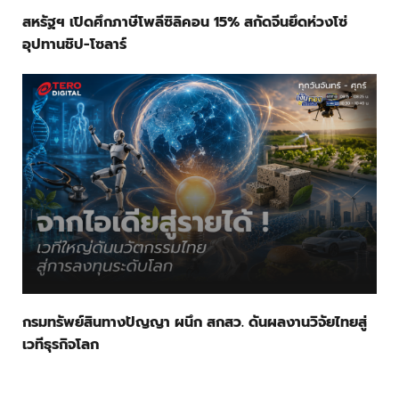
สหรัฐฯ เปิดศึกภาษีโพลีซิลิคอน 15% สกัดจีนยึดห่วงโซ่
อุปทานชิป-โซลาร์
กรมทรัพย์สินทางปัญญา ผนึก สกสว. ดันผลงานวิจัยไทยสู่
เวทีธุรกิจโลก