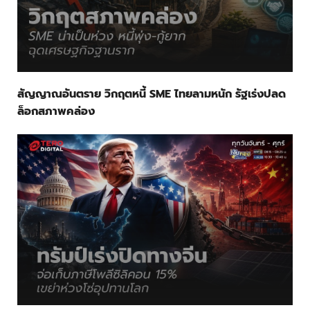
สัญญาณอันตราย วิกฤตหนี้ SME ไทยลามหนัก รัฐเร่งปลด
ล็อกสภาพคล่อง