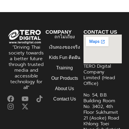
COMPANY
CONTACT US
ถกไม่เถียง
“Driving Thai
เงินทองของจริง
society towards
Kids Fun คิดฝัน
a better future
through trusted
TERO Digital
Training
media and
Company
accessible
Limited (Head
Our Products
technology for
Office)
all”
About Us
No. 54, B.B.
Contact Us
Building Room
No. 3402, 4th
Floor Sukhumvit
21 (Asoke) Road
Khlong Toei