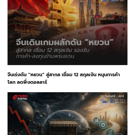
จีนเร่งดัน “หยวน” สู่สากล เชื่อม 12 สกุลเงิน หนุนการค้า
โลก ลดพึ่งดอลลาร์