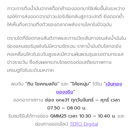
ภาวะการดึงน้ำมันจากสต็อกสำรองออกมาใช้เพิ่มขึ้นในระหว่าง
รอให้การส่งออกจากอ่าวเปอร์เซียกลับสู่ภาวะปกติ ยิ่งตอกย้ำ
ให้เห็นถึงความตึงตัวของตลาดพลังงานโลกในปัจจุบัน
ตราบใดที่ข้อตกลงสันติภาพและการเปิดเส้นทางขนส่งน้ำมันใน
ช่องแคบฮอร์มุซยังไม่มีความชัดเจน ราคาน้ำมันดิบโลกจะยัง
คงเคลื่อนไหวในระดับสูงและมีความผันผวนรุนแรงตามกระแส
ข่าวรายวัน ซึ่งส่งผลกระทบโดยตรงต่อเสถียรภาพทาง
เศรษฐกิจในระดับมหภาค
พบกับ
“ทิน โชคกมลกิจ”
และ
“โค้ชหนุ่ม”
ได้ใน
“
เงินทอง
ของจริง
”
ออกอากาศทาง
ช่อง one31 ทุกวันจันทร์ – ศุกร์ เวลา
07.50 – 08.00 น.
รับชมรีรันได้ทางช่อง
GMM25 เวลา 10.30 – 10.40 น.
และ
ช่องทางออนไลน์
TERO Digital