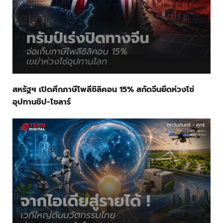
สหรัฐฯ เปิดศึกภาษีโพลีซิลิคอน 15% สกัดจีนยึดห่วงโซ่
อุปทานชิป-โซลาร์