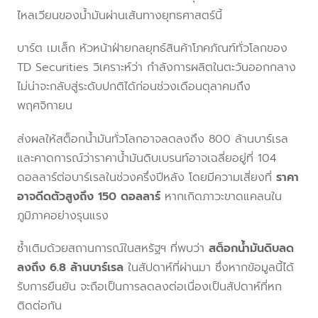
ไหลเวียนของน้ำมันผ่านเส้นทางยุทธศาสตร์นี้
บาร์ต เมเล็ก หัวหน้าฝ่ายกลยุทธ์สินค้าโภคภัณฑ์ทั่วโลกของ
TD Securities วิเคราะห์ว่า กำลังการผลิตในตะวันออกกลาง
ไม่น่าจะกลับสู่ระดับปกติได้ก่อนช่วงเดือนตุลาคมถึง
พฤศจิกายน
ส่งผลให้สต็อกน้ำมันทั่วโลกอาจลดลงถึง 800 ล้านบาร์เรล
และคาดการณ์ว่าราคาน้ำมันดิบเบรนท์อาจเฉลี่ยอยู่ที่ 104
ดอลลาร์ต่อบาร์เรลในช่วงครึ่งปีหลัง โดยมีความเสี่ยงที่
ราคา
อาจดีดตัวสูงถึง 150 ดอลลาร์
หากเกิดภาวะขาดแคลนใน
ภูมิภาคอย่างรุนแรง
ซ้ำเติมด้วยสถานการณ์ในสหรัฐฯ ที่พบว่า
สต็อกน้ำมันดิบลด
ลงถึง 6.8 ล้านบาร์เรล
ในสัปดาห์ที่ผ่านมา ซึ่งหากข้อมูลนี้ได้
รับการยืนยัน จะถือเป็นการลดลงต่อเนื่องเป็นสัปดาห์ที่หก
ติดต่อกัน