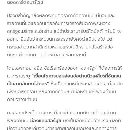
ดอลลาร์ต่อบาร์เรล
ปัจจัยสำคัญที่ส่งผลกระทบต่อราคาคือความไม่แน่นอนและ
รายงานที่ขัดแย้งกันเกี่ยวกับการเจรจาสันติภาพระหว่าง
สหรัฐอเมริกาและอิหร่าน แม้ว่าประธานาธิบดีโดนัลด์ ทรัมป์ จะ
ออกมายืนยันว่ากระบวนการเจรจายังคงดำเนินต่อไป แต่
กระแสข่าวจากสำนักข่าวหลายแห่งในอิหร่านกลับสร้างข้อ
กังขาเกี่ยวกับความคืบหน้าของข้อตกลงนี้
โดยเฉพาะอย่างยิ่ง ข้อเรียกร้องของทางสหรัฐฯ ที่ต้องการให้
เตหะรานระบุ
“เงื่อนไขการยอมอ่อนข้อด้านนิวเคลียร์ที่ชัดเจน
เป็นลายลักษณ์อักษร”
ซึ่งเป็นส่วนหนึ่งของข้อตกลงเบื้องต้น
เพื่อยุติสงคราม หลังจากที่ก่อนหน้านี้อิหร่านให้เพียงคำมั่น
ด้วยวาจาเท่านั้น
นอกจากประเด็นทางการเมืองแล้ว ความกังวลด้านอุปทาน
พลังงานใน
ช่องแคบฮอร์มุซ
ยังเป็นอีกหนึ่งปัจจัยเร่ง ตลาด
มีความกังวลเกี่ยวกับการขยายเวลาหยุดยิงและทิศทางการ