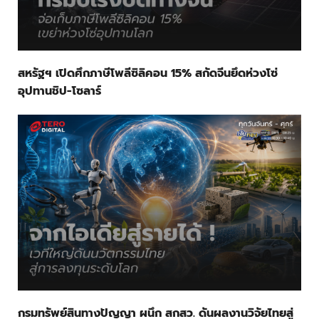
สหรัฐฯ เปิดศึกภาษีโพลีซิลิคอน 15% สกัดจีนยึดห่วงโซ่
อุปทานชิป-โซลาร์
กรมทรัพย์สินทางปัญญา ผนึก สกสว. ดันผลงานวิจัยไทยสู่