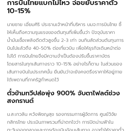
การบินไทยแบกไม่ไหว จ่อขยับราคาตั๋ว
10-15%
นายชาย เอี่ยมศิริ ประธานเจ้าหน้าที่บริหาร บมจ.การบินไทย ชี้
ให้เห็นถึงความรุนแรงของต้นทุนที่เพิ่มขึ้นว่า ปัจจุบันราคา
น้ำมันเชื้อเพลิงดีดตัวสูงขึ้น 2-3 เท่า จนกินสัดส่วนต้นทุนการ
บินไปแล้วถึง 40-50% ต่อเที่ยวบิน เพื่อให้ธุรกิจเดินหน้าต่อ
ไปได้ การบินไทยจึงมีความจำเป็นต้องปรับขึ้นราคาบัตร
โดยสารในทุกเส้นทางราว 10-15% อย่างไรก็ตาม ในส่วนของ
เส้นทางบินในประเทศนั้น ยืนยันว่าจะยังคงตรึงราคาให้อยู่ภาย
ใต้เพดานที่ภาครัฐกำหนดไว้
ตั๋วข้ามทวีปส่อพุ่ง 900% จับตาไฟลต์ช่วง
สงกรานต์
น.ส.เกวลิน หวังพิชญสุข รองกรรมการผู้จัดการ ศูนย์วิจัย
กสิกรไทย ประเมินภาพรวมที่น่าตกใจว่า การปิดน่านฟ้าใน
ตะวันออกกลางและการต้องบินอ้อมเส้นทาง อาจทำให้ราคาตั๋ว