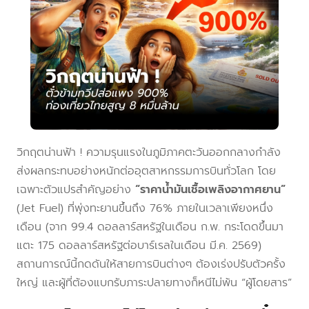
วิกฤตน่านฟ้า ! ความรุนแรงในภูมิภาคตะวันออกกลางกำลัง
ส่งผลกระทบอย่างหนักต่ออุตสาหกรรมการบินทั่วโลก โดย
เฉพาะตัวแปรสำคัญอย่าง
“ราคาน้ำมันเชื้อเพลิงอากาศยาน”
(Jet Fuel) ที่พุ่งทะยานขึ้นถึง 76% ภายในเวลาเพียงหนึ่ง
เดือน (จาก 99.4 ดอลลาร์สหรัฐในเดือน ก.พ. กระโดดขึ้นมา
แตะ 175 ดอลลาร์สหรัฐต่อบาร์เรลในเดือน มี.ค. 2569)
สถานการณ์นี้กดดันให้สายการบินต่างๆ ต้องเร่งปรับตัวครั้ง
ใหญ่ และผู้ที่ต้องแบกรับภาระปลายทางก็หนีไม่พ้น “ผู้โดยสาร”