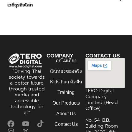
เวทีธุรกิจโลก
COMPANY
CONTACT US
ถกไม่เถียง
“Driving Thai
เงินทองของจริง
society towards
Kids Fun คิดฝัน
a better future
through trusted
TERO Digital
Training
media and
Company
accessible
Limited (Head
Our Products
technology for
Office)
all”
About Us
No. 54, B.B.
Contact Us
Building Room
No. 3402, 4th