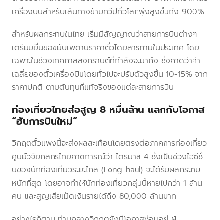
เครื่องบินสำหรับเส้นทางข้ามทวีปทั่วโลกพุ่งสูงขึ้นถึง 900%
สำหรับผลกระทบในไทย เริ่มมีสัญญาณว่าสายการบินต่างๆ
เตรียมยื่นขอขยับเพดานราคาตั๋วโดยสารภายในประเทศ โดย
เฉพาะในช่วงเทศกาลสงกรานต์ที่กำลังจะมาถึง ซึ่งคาดว่าค่า
เฉลี่ยของตั๋วเครื่องบินโดยทั่วไปจะปรับตัวสูงขึ้น 10-15% จาก
ราคาปกติ ตามต้นทุนที่แท้จริงของแต่ละสายการบิน
ท่องเที่ยวไทยส่อสูญ 8 หมื่นล้าน แลกกับโอกาส
“ฮับการบินใหม่”
วิกฤตตั๋วแพงนี้จะส่งผลสะเทือนโดยตรงต่อภาคการท่องเที่ยว
ศูนย์วิจัยกสิกรไทยคาดการณ์ว่า ไตรมาส 4 ซึ่งเป็นช่วงไฮซีซั่
นของนักท่องเที่ยวระยะไกล (Long-haul) จะได้รับผลกระทบ
หนักที่สุด โดยอาจทำให้นักท่องเที่ยวกลุ่มนี้หายไปกว่า 1 ล้าน
คน และสูญเสียเม็ดเงินรายได้ถึง 80,000 ล้านบาท
อย่างไรก็ตาม ท่ามกลางวิกฤตยังมีโอกาสซ่อนอยู่ ผู้