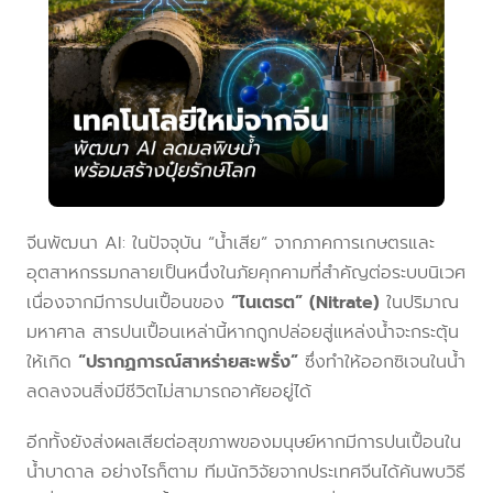
จีนพัฒนา AI: ในปัจจุบัน “น้ำเสีย” จากภาคการเกษตรและ
อุตสาหกรรมกลายเป็นหนึ่งในภัยคุกคามที่สำคัญต่อระบบนิเวศ
เนื่องจากมีการปนเปื้อนของ
“ไนเตรต” (Nitrate)
ในปริมาณ
มหาศาล สารปนเปื้อนเหล่านี้หากถูกปล่อยสู่แหล่งน้ำจะกระตุ้น
ให้เกิด
“ปรากฏการณ์สาหร่ายสะพรั่ง”
ซึ่งทำให้ออกซิเจนในน้ำ
ลดลงจนสิ่งมีชีวิตไม่สามารถอาศัยอยู่ได้
อีกทั้งยังส่งผลเสียต่อสุขภาพของมนุษย์หากมีการปนเปื้อนใน
น้ำบาดาล อย่างไรก็ตาม ทีมนักวิจัยจากประเทศจีนได้ค้นพบวิธี