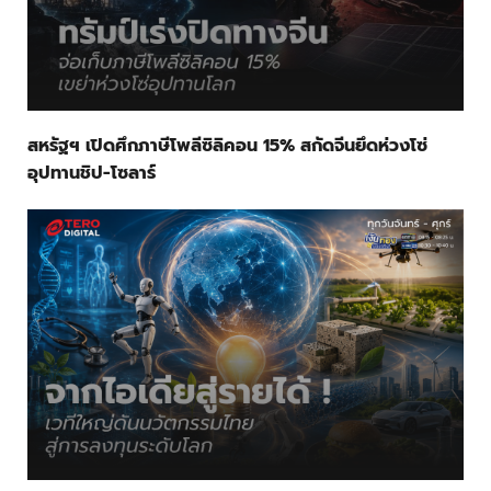
สหรัฐฯ เปิดศึกภาษีโพลีซิลิคอน 15% สกัดจีนยึดห่วงโซ่
อุปทานชิป-โซลาร์