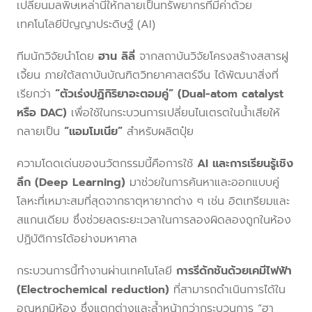
เปลี่ยนมลพิษเหล่านี้ให้กลายเป็นทรัพยากรที่มีค่าด้วย
เทคโนโลยีปัญญาประดิษฐ์ (AI)
ทีมนักวิจัยนำโดย
ฮาน ลิลี่
จากสถาบันวิจัยโครงสร้างสสารฝู
เจี้ยน ภายใต้สถาบันบัณฑิตวิทยาศาสตร์จีน ได้พัฒนาสิ่งที่
เรียกว่า
“ตัวเร่งปฏิกิริยาอะตอมคู่” (Dual-atom catalyst
หรือ DAC)
เพื่อใช้ในกระบวนการเปลี่ยนไนเตรตในน้ำเสียให้
กลายเป็น
“แอมโมเนีย”
สำหรับผลิตปุ๋ย
ความโดดเด่นของนวัตกรรมนี้คือการใช้
AI และการเรียนรู้เชิง
ลึก (Deep Learning)
มาช่วยในการค้นหาและออกแบบคู่
โลหะที่เหมาะสมที่สุดจากธาตุหายากต่าง ๆ เช่น อิตเทรียมและ
สแกนเดียม ซึ่งช่วยลดระยะเวลาในการลองผิดลองถูกในห้อง
ปฏิบัติการได้อย่างมหาศาล
กระบวนการนี้ทำงานผ่านเทคโนโลยี
การรีดักชันด้วยเคมีไฟฟ้า
(Electrochemical reduction)
ที่สามารถดำเนินการได้ใน
อุณหภูมิห้อง ซึ่งแตกต่างและล้ำหน้ากว่ากระบวนการ “ฮา