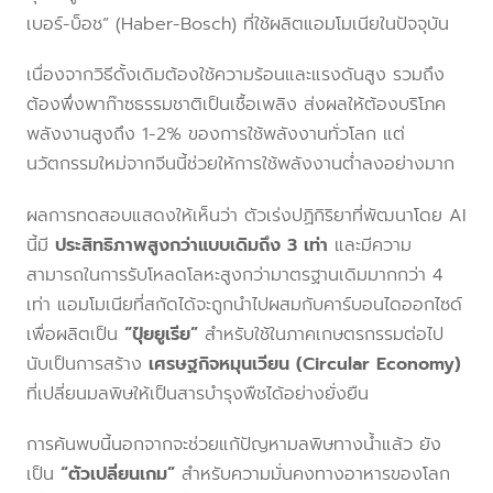
เบอร์-บ็อช” (Haber-Bosch) ที่ใช้ผลิตแอมโมเนียในปัจจุบัน
เนื่องจากวิธีดั้งเดิมต้องใช้ความร้อนและแรงดันสูง รวมถึง
ต้องพึ่งพาก๊าซธรรมชาติเป็นเชื้อเพลิง ส่งผลให้ต้องบริโภค
พลังงานสูงถึง 1-2% ของการใช้พลังงานทั่วโลก แต่
นวัตกรรมใหม่จากจีนนี้ช่วยให้การใช้พลังงานต่ำลงอย่างมาก
ผลการทดสอบแสดงให้เห็นว่า ตัวเร่งปฏิกิริยาที่พัฒนาโดย AI
นี้มี
ประสิทธิภาพสูงกว่าแบบเดิมถึง 3 เท่า
และมีความ
สามารถในการรับโหลดโลหะสูงกว่ามาตรฐานเดิมมากกว่า 4
เท่า แอมโมเนียที่สกัดได้จะถูกนำไปผสมกับคาร์บอนไดออกไซด์
เพื่อผลิตเป็น
“ปุ๋ยยูเรีย”
สำหรับใช้ในภาคเกษตรกรรมต่อไป
นับเป็นการสร้าง
เศรษฐกิจหมุนเวียน (Circular Economy)
ที่เปลี่ยนมลพิษให้เป็นสารบำรุงพืชได้อย่างยั่งยืน
การค้นพบนี้นอกจากจะช่วยแก้ปัญหามลพิษทางน้ำแล้ว ยัง
เป็น
“ตัวเปลี่ยนเกม”
สำหรับความมั่นคงทางอาหารของโลก