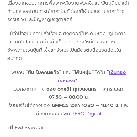
เนื่องจากช่วยลดการพึ่งพาพลังงานฟอสซิลและวัตถุดิบนำเข้า
ท่ามกลางสถานการณ์ราคาปุ๋ยทั่วโลกที่ผันผวนตามราคาก๊าซ
ธรรมชาติและปัญหาภูมิรัฐศาสตร์
แม้ว่าปัจจุบันความสำเร็จนี้จะยังคงอยู่ในระดับห้องปฏิบัติการ
แต่เทคโนโลยีดังกล่าวถือเป็นความหวังใหม่ในการสร้าง
ซัพพลายเชนปุ๋ยที่แข็งแกร่งและเป็นมิตรต่อสิ่งแวดล้อมใน
อนาคต
พบกับ
“ทิน โชคกมลกิจ”
และ
“โค้ชหนุ่ม”
ได้ใน
“
เงินทอง
ของจริง
”
ออกอากาศทาง
ช่อง one31 ทุกวันจันทร์ – ศุกร์ เวลา
07.50 – 08.00 น.
รับชมรีรันได้ทางช่อง
GMM25 เวลา 10.30 – 10.40 น.
และ
ช่องทางออนไลน์
TERO Digital
Post Views:
86