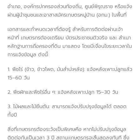
อำเภอ, องค์กรปกครองส่วนท้องถิ่น, ศูนย์พิรุณราช หรือแจ้ง
ผ่านผู้นำชุมชนและอาสาสมัครเกษตรหมู่บ้าน (อกม.) ในพื้นที่
เอกสารและกำหนดเวลาที่ต้องรู้ สำหรับการติดต่อผ่านเจ้า
หน้าที่ เกษตรกรต้องเตรียม บัตรประชาชนตัวจริง และ สำเนา
หลักฐานการถือครองที่ดิน มาแสดง โดยมีเงื่อนไขระยะเวลาใน
การแจ้งข้อมูล ดังนี้:
1. พืชไร่ (ข้าว, ข้าวโพด, มันสำปะหลัง): แจ้งหลังเพาะปลูกแล้ว
15–60 วัน
2. พืชผักและพืชไร่อื่น ๆ: แจ้งหลังเพาะปลูก 15–30 วัน
3. ไม้ผลและไม้ยืนต้น: สามารถแจ้งปรับปรุงข้อมูลได้ ตลอด
ทั้งปี
สิ่งที่เกษตรกรต้องระวังเป็นพิเศษคือ หากไม่ปรับปรุงข้อมูล
ติดต่อกันเป็นเวลา 3 ปี สถานะเกษตรกรจะสิ้นสุดลงทันที ซึ่ง