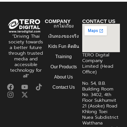
COMPANY
CONTACT US
ถกไม่เถียง
“Driving Thai
เงินทองของจริง
society towards
Kids Fun คิดฝัน
a better future
through trusted
TERO Digital
Training
media and
Company
accessible
Limited (Head
Our Products
technology for
Office)
all”
About Us
No. 54, B.B.
Contact Us
Building Room
No. 3402, 4th
Floor Sukhumvit
21 (Asoke) Road
Khlong Toei
Nuea Subdistrict
Watthana