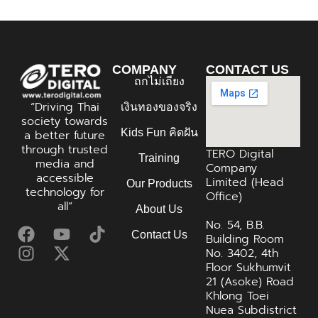
COMPANY
CONTACT US
ถกไม่เถียง
“Driving Thai
เงินทองของจริง
society towards
Kids Fun คิดฝัน
a better future
through trusted
TERO Digital
Training
media and
Company
accessible
Limited (Head
Our Products
technology for
Office)
all”
About Us
No. 54, B.B.
Contact Us
Building Room
No. 3402, 4th
Floor Sukhumvit
21 (Asoke) Road
Khlong Toei
Nuea Subdistrict