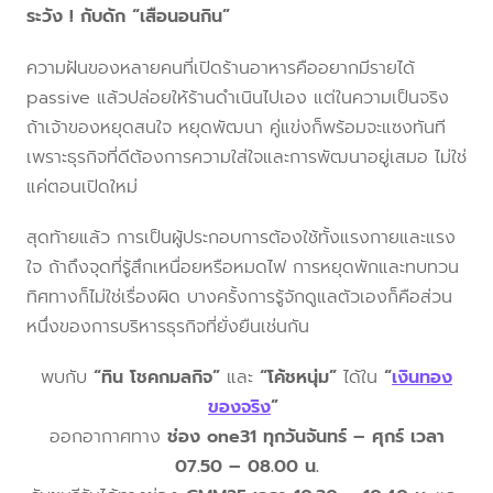
ระวัง ! กับดัก “เสือนอนกิน”
ความฝันของหลายคนที่เปิดร้านอาหารคืออยากมีรายได้
passive แล้วปล่อยให้ร้านดำเนินไปเอง แต่ในความเป็นจริง
ถ้าเจ้าของหยุดสนใจ หยุดพัฒนา คู่แข่งก็พร้อมจะแซงทันที
เพราะธุรกิจที่ดีต้องการความใส่ใจและการพัฒนาอยู่เสมอ ไม่ใช่
แค่ตอนเปิดใหม่
สุดท้ายแล้ว การเป็นผู้ประกอบการต้องใช้ทั้งแรงกายและแรง
ใจ ถ้าถึงจุดที่รู้สึกเหนื่อยหรือหมดไฟ การหยุดพักและทบทวน
ทิศทางก็ไม่ใช่เรื่องผิด บางครั้งการรู้จักดูแลตัวเองก็คือส่วน
หนึ่งของการบริหารธุรกิจที่ยั่งยืนเช่นกัน
พบกับ
“ทิน โชคกมลกิจ”
และ
“โค้ชหนุ่ม”
ได้ใน
“
เงินทอง
ของจริง
”
ออกอากาศทาง
ช่อง one31 ทุกวันจันทร์ – ศุกร์ เวลา
07.50 – 08.00 น.