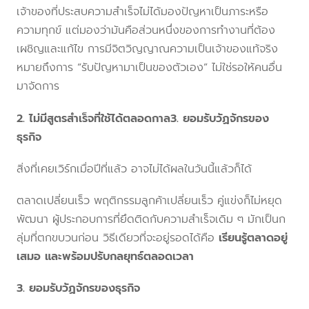
เจ้าของที่ประสบความสำเร็จไม่ได้มองปัญหาเป็นภาระหรือ
ความทุกข์ แต่มองว่ามันคือส่วนหนึ่งของการทำงานที่ต้อง
เผชิญและแก้ไข การมีจิตวิญญาณความเป็นเจ้าของแท้จริง
หมายถึงการ “รับปัญหามาเป็นของตัวเอง” ไม่ใช่รอให้คนอื่น
มาจัดการ
2. ไม่มีสูตรสำเร็จที่ใช้ได้ตลอดกาล3. ยอมรับวัฏจักรของ
ธุรกิจ
สิ่งที่เคยเวิร์กเมื่อปีที่แล้ว อาจไม่ได้ผลในวันนี้แล้วก็ได้
ตลาดเปลี่ยนเร็ว พฤติกรรมลูกค้าเปลี่ยนเร็ว คู่แข่งก็ไม่หยุด
พัฒนา ผู้ประกอบการที่ยึดติดกับความสำเร็จเดิม ๆ มักเป็นก
ลุ่มที่ตกขบวนก่อน วิธีเดียวที่จะอยู่รอดได้คือ
เรียนรู้ตลาดอยู่
เสมอ และพร้อมปรับกลยุทธ์ตลอดเวลา
3. ยอมรับวัฏจักรของธุรกิจ