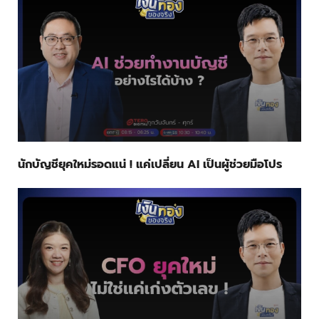
นักบัญชียุคใหม่รอดแน่ ! แค่เปลี่ยน AI เป็นผู้ช่วยมือโปร