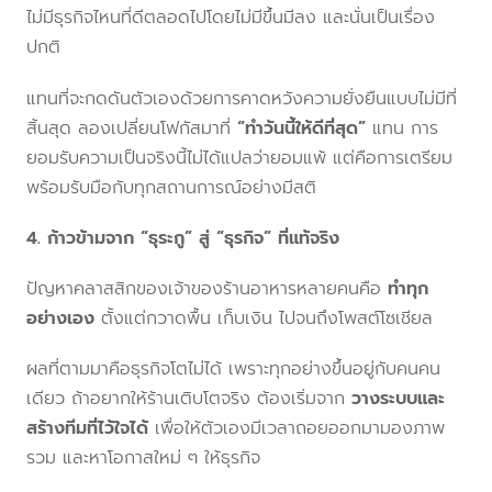
ไม่มีธุรกิจไหนที่ดีตลอดไปโดยไม่มีขึ้นมีลง และนั่นเป็นเรื่อง
ปกติ
แทนที่จะกดดันตัวเองด้วยการคาดหวังความยั่งยืนแบบไม่มีที่
สิ้นสุด ลองเปลี่ยนโฟกัสมาที่
“ทำวันนี้ให้ดีที่สุด”
แทน การ
ยอมรับความเป็นจริงนี้ไม่ได้แปลว่ายอมแพ้ แต่คือการเตรียม
พร้อมรับมือกับทุกสถานการณ์อย่างมีสติ
4. ก้าวข้ามจาก “ธุระกู” สู่ “ธุรกิจ” ที่แท้จริง
ปัญหาคลาสสิกของเจ้าของร้านอาหารหลายคนคือ
ทำทุก
อย่างเอง
ตั้งแต่กวาดพื้น เก็บเงิน ไปจนถึงโพสต์โซเชียล
ผลที่ตามมาคือธุรกิจโตไม่ได้ เพราะทุกอย่างขึ้นอยู่กับคนคน
เดียว ถ้าอยากให้ร้านเติบโตจริง ต้องเริ่มจาก
วางระบบและ
สร้างทีมที่ไว้ใจได้
เพื่อให้ตัวเองมีเวลาถอยออกมามองภาพ
รวม และหาโอกาสใหม่ ๆ ให้ธุรกิจ