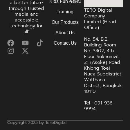
Kids Fun คิดฝัน
a better future
through trusted
TERO Digital
Training
media and
Company
accessible
Limited (Head
Our Products
technology for
Office)
all”
About Us
No. 54, B.B.
Contact Us
Building Room
No. 3402, 4th
Floor Sukhumvit
21 (Asoke) Road
Khlong Toei
Nuea Subdistrict
Watthana
District, Bangkok
10110
Tel : 091-936-
9994
Copyright 2025 by TeroDigital