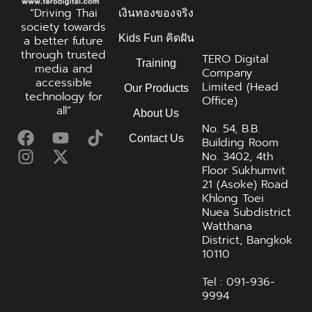
“Driving Thai
เงินทองของจริง
society towards
Kids Fun คิดฝัน
a better future
through trusted
TERO Digital
Training
media and
Company
accessible
Limited (Head
Our Products
technology for
Office)
all”
About Us
No. 54, B.B.
Contact Us
Building Room
No. 3402, 4th
Floor Sukhumvit
21 (Asoke) Road
Khlong Toei
Nuea Subdistrict
Watthana
District, Bangkok
10110
Tel : 091-936-
9994