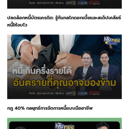
ปลดล็อกหนี้บัตรเครดิต: รู้ทันกลไกดอกเบี้ยและสเต็ปเคลียร์
หนี้ให้จบไว
กฎ 40% กลยุทธ์การจัดการหนี้แบบมืออาชีพ