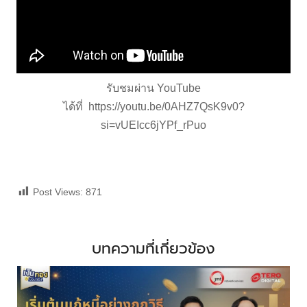
รับชมผ่าน YouTube
ได้ที่
https://youtu.be/0AHZ7QsK9v0?
si=vUEIcc6jYPf_rPuo
Post Views:
871
บทความที่เกี่ยวข้อง