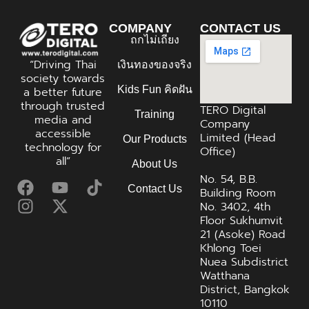
COMPANY
CONTACT US
ถกไม่เถียง
“Driving Thai
เงินทองของจริง
society towards
Kids Fun คิดฝัน
a better future
through trusted
TERO Digital
Training
media and
Company
accessible
Limited (Head
Our Products
technology for
Office)
all”
About Us
No. 54, B.B.
Contact Us
Building Room
No. 3402, 4th
Floor Sukhumvit
21 (Asoke) Road
Khlong Toei
Nuea Subdistrict
Watthana
District, Bangkok
10110