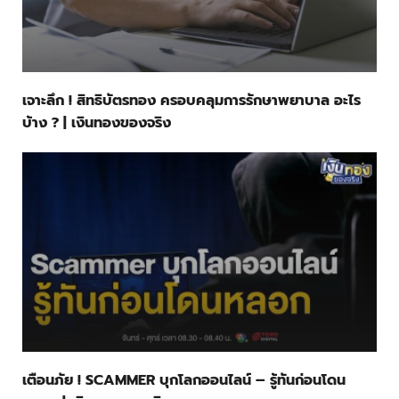
เจาะลึก ! สิทธิบัตรทอง ครอบคลุมการรักษาพยาบาล อะไร
บ้าง ? | เงินทองของจริง
เตือนภัย ! SCAMMER บุกโลกออนไลน์ – รู้ทันก่อนโดน