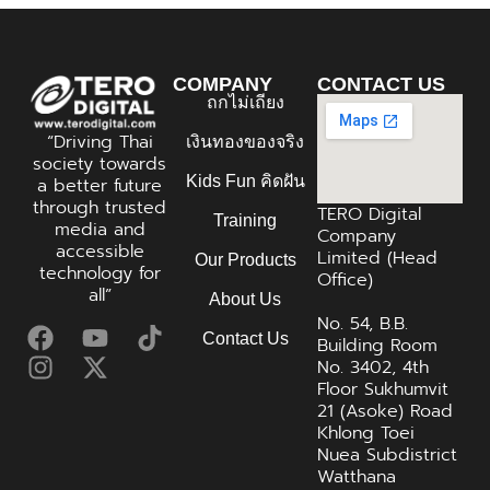
COMPANY
CONTACT US
ถกไม่เถียง
“Driving Thai
เงินทองของจริง
society towards
Kids Fun คิดฝัน
a better future
through trusted
TERO Digital
Training
media and
Company
accessible
Limited (Head
Our Products
technology for
Office)
all”
About Us
No. 54, B.B.
Contact Us
Building Room
No. 3402, 4th
Floor Sukhumvit
21 (Asoke) Road
Khlong Toei
Nuea Subdistrict
Watthana