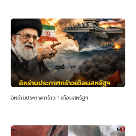
อิหร่านประกาศกร้าว ! เตือนสหรัฐฯ