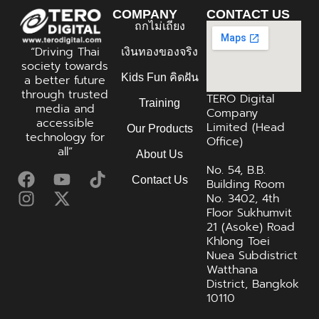
COMPANY
CONTACT US
ถกไม่เถียง
“Driving Thai
เงินทองของจริง
society towards
Kids Fun คิดฝัน
a better future
through trusted
TERO Digital
Training
media and
Company
accessible
Limited (Head
Our Products
technology for
Office)
all”
About Us
No. 54, B.B.
Contact Us
Building Room
No. 3402, 4th
Floor Sukhumvit
21 (Asoke) Road
Khlong Toei
Nuea Subdistrict
Watthana
District, Bangkok
10110