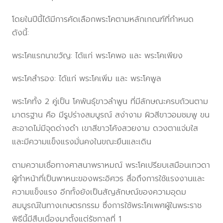
โดยในปีนี้ได้มีการคัดเลือกพระโคตามหลักเกณฑ์ที่กำหนด
ดังนี้:
พระโคแรกนาขวัญ: ได้แก่ พระโคพอ และ พระโคเพียง
พระโคสำรอง: ได้แก่ พระโคเพิ่ม และ พระโคพูล
พระโคทั้ง 2 คู่เป็น โคพันธุ์ขาวลำพูน ที่มีลักษณะครบถ้วนตาม
มาตรฐาน คือ มีรูปร่างสมบูรณ์ สง่างาม ผิวสีขาวอมชมพู ขน
สะอาดไม่มีจุดด่างดำ เขาสีขาวโค้งสวยงาม ดวงตาแจ่มใส
และมีความแข็งแรงมั่นคงในขณะยืนและเดิน
ตามความเชื่อทางศาสนาพราหมณ์ พระโคเปรียบเสมือนเทวดา
ผู้ทำหน้าที่เป็นพาหนะของพระอิศวร สื่อถึงการใช้แรงงานและ
ความแข็งแรง อีกทั้งยังเป็นสัญลักษณ์ของความอุดม
สมบูรณ์ในทางเกษตรกรรม ซึ่งการใช้พระโคเพศผู้ในพระราช
พิธีนี้มีสืบเนื่องมาตั้งแต่รัชกาลที่ 1