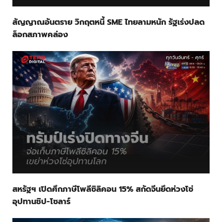
สัญญาณอันตราย วิกฤตหนี้ SME ไทยลามหนัก รัฐเร่งปลด
ล็อกสภาพคล่อง
สหรัฐฯ เปิดศึกภาษีโพลีซิลิคอน 15% สกัดจีนยึดห่วงโซ่
อุปทานชิป-โซลาร์