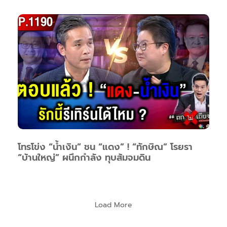
โทรโข่ง “น้ำเงิน” ชน “แดง” ! “ทักษิณ” โรยรา
“บ้านใหญ่” ผนึกกำลัง ทุบส้มจมดิน
Load More