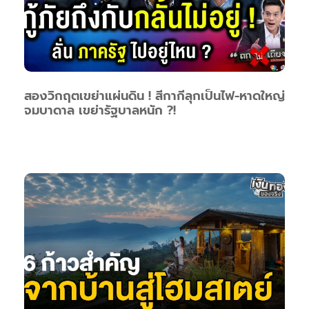
สองวิกฤตเขย่าแผ่นดิน ! สีกากีลุกเป็นไฟ-หาดใหญ่
จมบาดาล เขย่ารัฐบาลหนัก ?!