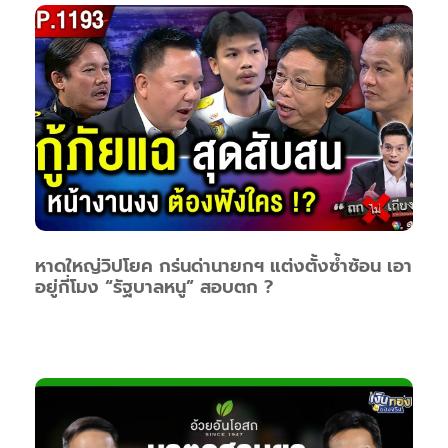
หาดใหญ่วิปโยค กร่นด่านายกฯ แต่งตั้งซ้ำซ้อน เอา
อยู่กี่โมง “รัฐบาลหนู” สอบตก ?