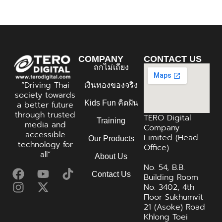
COMPANY
CONTACT US
ถกไม่เถียง
“Driving Thai
เงินทองของจริง
society towards
Kids Fun คิดฝัน
a better future
through trusted
TERO Digital
Training
media and
Company
accessible
Limited (Head
Our Products
technology for
Office)
all”
About Us
No. 54, B.B.
Contact Us
Building Room
No. 3402, 4th
Floor Sukhumvit
21 (Asoke) Road
Khlong Toei