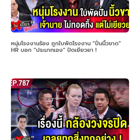
หนุ่มโรงงานร้อง ถูกใบพัดโรงงาน “ปั่นนิ้วขาด”
HR บอก “ประมาทเอง” ปัดเยียวยา !