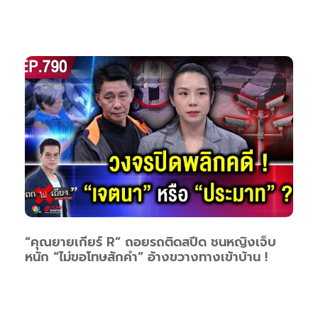
“คุณยายเกียร์ R” ถอยรถติดสปีด ชนหญิงเจ็บ
หนัก “ไม่ขอโทษสักคำ” อ้างขวางทางเข้าบ้าน !