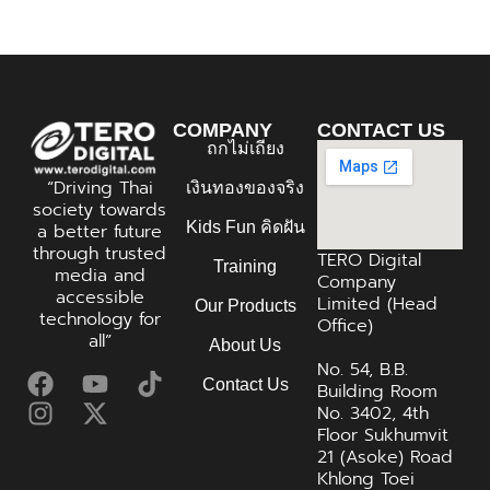
COMPANY
CONTACT US
ถกไม่เถียง
“Driving Thai
เงินทองของจริง
society towards
Kids Fun คิดฝัน
a better future
through trusted
TERO Digital
Training
media and
Company
accessible
Limited (Head
Our Products
technology for
Office)
all”
About Us
No. 54, B.B.
Contact Us
Building Room
No. 3402, 4th
Floor Sukhumvit
21 (Asoke) Road
Khlong Toei