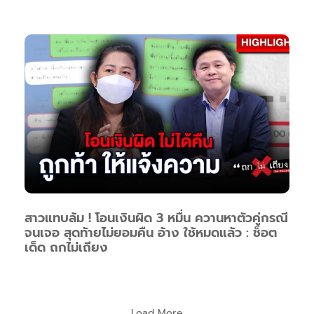
สาวแทบล้ม ! โอนเงินผิด 3 หมื่น ควานหาตัวคู่กรณี
จนเจอ สุดท้ายไม่ยอมคืน อ้าง ใช้หมดแล้ว : ช็อต
เด็ด ถกไม่เถียง
Load More