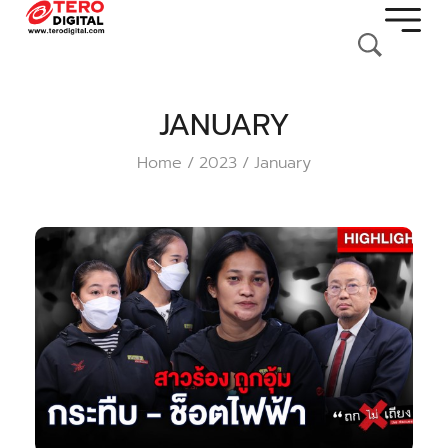
JANUARY
Home
2023
January
/
/