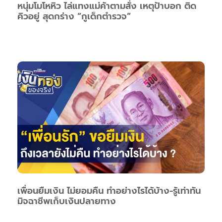
หนุ่มโมโหหิว ไล่แทงแม่ค้าตามสั่ง เหตุป้าบอก ติด
คิวอยู่ สุดกร่าง “กูเด็กตำรวจ”
เพื่อนยืมเงิน ไม่ยอมคืน ทำอย่างไรได้บ้าง-รู้เท่าทัน
มิจฉาชีพเก็บเงินปลายทาง