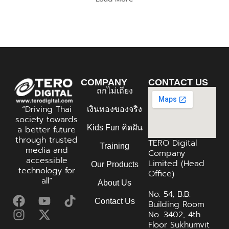
COMPANY
CONTACT US
ถกไม่เถียง
“Driving Thai
เงินทองของจริง
society towards
Kids Fun คิดฝัน
a better future
through trusted
TERO Digital
Training
media and
Company
accessible
Limited (Head
Our Products
technology for
Office)
all”
About Us
No. 54, B.B.
Contact Us
Building Room
No. 3402, 4th
Floor Sukhumvit