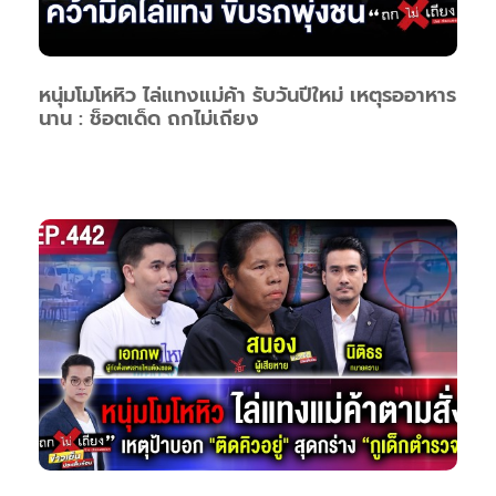
หนุ่มโมโหหิว ไล่แทงแม่ค้า รับวันปีใหม่ เหตุรออาหาร
นาน : ช็อตเด็ด ถกไม่เถียง