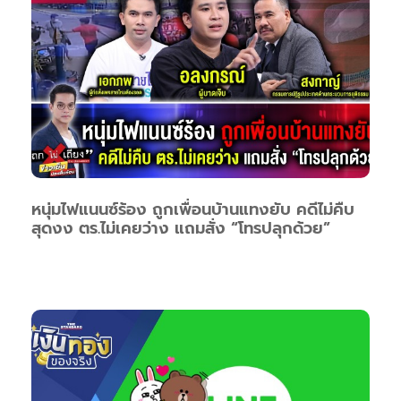
หนุ่มไฟแนนซ์ร้อง ถูกเพื่อนบ้านแทงยับ คดีไม่คืบ
สุดงง ตร.ไม่เคยว่าง แถมสั่ง “โทรปลุกด้วย”